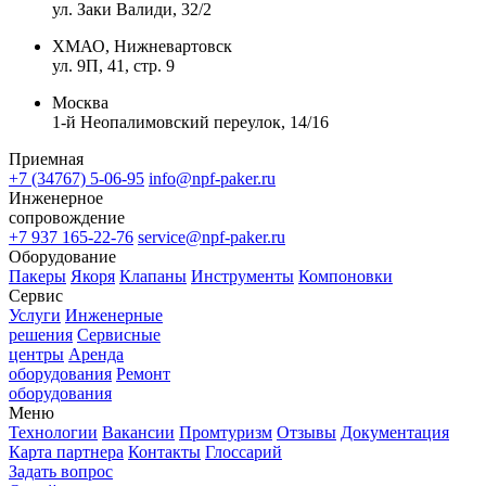
ул. Заки Валиди, 32/2
ХМАО, Нижневартовск
ул. 9П, 41, стр. 9
Москва
1-й Неопалимовский переулок, 14/16
Приемная
+7 (34767) 5-06-95
info@npf-paker.ru
Инженерное
сопровождение
+7 937 165-22-76
service@npf-paker.ru
Оборудование
Пакеры
Якоря
Клапаны
Инструменты
Компоновки
Сервис
Услуги
Инженерные
решения
Сервисные
центры
Аренда
оборудования
Ремонт
оборудования
Меню
Технологии
Вакансии
Промтуризм
Отзывы
Документация
Карта партнера
Контакты
Глоссарий
Задать вопрос