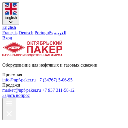
English
English
Français
Deutsch
Português
العربية
Вход
Оборудование для нефтяных и газовых скважин
Приемная
info@npf-paker.ru
+7 (34767) 5-06-95
Продажи
market@npf-paker.ru
+7 937 311-58-12
Задать вопрос