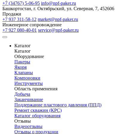
+7 (34767) 5-06-95
info@npf-paker.ru
Башкортостан, г. Октябрьский, ул. Северная, 7, 452606
Продажи
+7 937 311-58-12
market@npf-paker.ru
Инженерное сопровождение
+7 927 080-40-01
service@npf-paker.ru
Каталог
Каталог
Оборудование
Пакеры
Якоря
Клапаны
Компоновки
Инструменты
Область применения
Добыча
Заканчивание
Поддержание пластового давления (ППД)
Ремонт скважин (КРС)
Каталог оборудования
Отзывы
Видеоотзывы
Отзывы о продукции