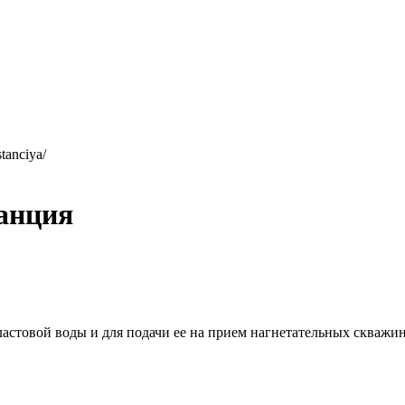
tanciya/
танция
пластовой воды и для подачи ее на прием нагнетательных скважи