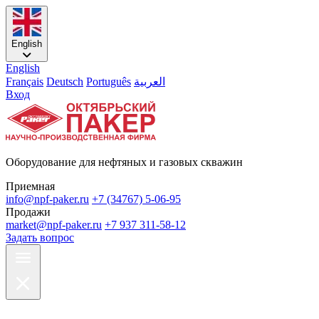
English
English
Français
Deutsch
Português
العربية
Вход
Оборудование для нефтяных и газовых скважин
Приемная
info@npf-paker.ru
+7 (34767) 5-06-95
Продажи
market@npf-paker.ru
+7 937 311-58-12
Задать вопрос