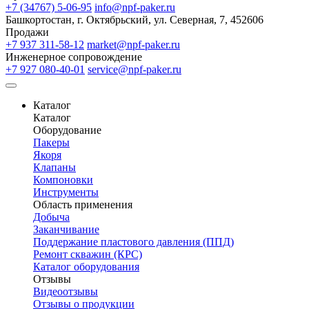
+7 (34767) 5-06-95
info@npf-paker.ru
Башкортостан, г. Октябрьский, ул. Северная, 7, 452606
Продажи
+7 937 311-58-12
market@npf-paker.ru
Инженерное сопровождение
+7 927 080-40-01
service@npf-paker.ru
Каталог
Каталог
Оборудование
Пакеры
Якоря
Клапаны
Компоновки
Инструменты
Область применения
Добыча
Заканчивание
Поддержание пластового давления (ППД)
Ремонт скважин (КРС)
Каталог оборудования
Отзывы
Видеоотзывы
Отзывы о продукции