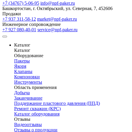
+7 (34767) 5-06-95
info@npf-paker.ru
Башкортостан, г. Октябрьский, ул. Северная, 7, 452606
Продажи
+7 937 311-58-12
market@npf-paker.ru
Инженерное сопровождение
+7 927 080-40-01
service@npf-paker.ru
Каталог
Каталог
Оборудование
Пакеры
Якоря
Клапаны
Компоновки
Инструменты
Область применения
Добыча
Заканчивание
Поддержание пластового давления (ППД)
Ремонт скважин (КРС)
Каталог оборудования
Отзывы
Видеоотзывы
Отзывы о продукции