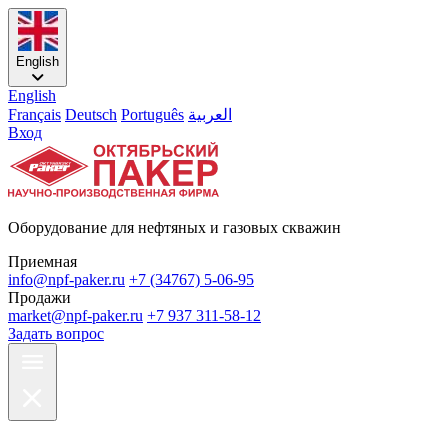
English
English
Français
Deutsch
Português
العربية
Вход
Оборудование для нефтяных и газовых скважин
Приемная
info@npf-paker.ru
+7 (34767) 5-06-95
Продажи
market@npf-paker.ru
+7 937 311-58-12
Задать вопрос