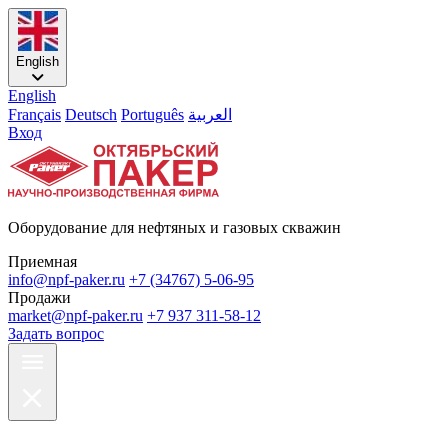
English
English
Français
Deutsch
Português
العربية
Вход
Оборудование для нефтяных и газовых скважин
Приемная
info@npf-paker.ru
+7 (34767) 5-06-95
Продажи
market@npf-paker.ru
+7 937 311-58-12
Задать вопрос