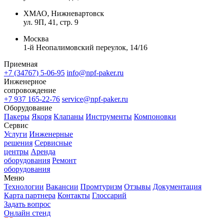
ХМАО, Нижневартовск
ул. 9П, 41, стр. 9
Москва
1-й Неопалимовский переулок, 14/16
Приемная
+7 (34767) 5-06-95
info@npf-paker.ru
Инженерное
сопровождение
+7 937 165-22-76
service@npf-paker.ru
Оборудование
Пакеры
Якоря
Клапаны
Инструменты
Компоновки
Сервис
Услуги
Инженерные
решения
Сервисные
центры
Аренда
оборудования
Ремонт
оборудования
Меню
Технологии
Вакансии
Промтуризм
Отзывы
Документация
Карта партнера
Контакты
Глоссарий
Задать вопрос
Онлайн стенд