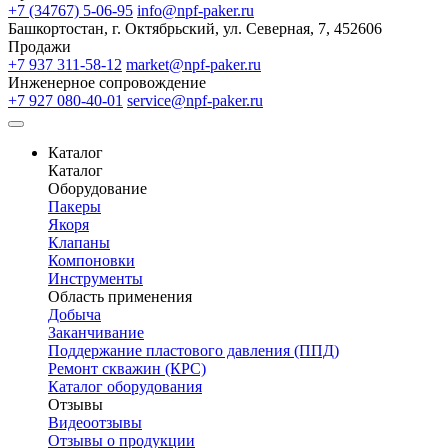
+7 (34767) 5-06-95
info@npf-paker.ru
Башкортостан, г. Октябрьский, ул. Северная, 7, 452606
Продажи
+7 937 311-58-12
market@npf-paker.ru
Инженерное сопровождение
+7 927 080-40-01
service@npf-paker.ru
Каталог
Каталог
Оборудование
Пакеры
Якоря
Клапаны
Компоновки
Инструменты
Область применения
Добыча
Заканчивание
Поддержание пластового давления (ППД)
Ремонт скважин (КРС)
Каталог оборудования
Отзывы
Видеоотзывы
Отзывы о продукции