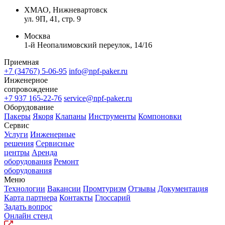
ХМАО, Нижневартовск
ул. 9П, 41, стр. 9
Москва
1-й Неопалимовский переулок, 14/16
Приемная
+7 (34767) 5-06-95
info@npf-paker.ru
Инженерное
сопровождение
+7 937 165-22-76
service@npf-paker.ru
Оборудование
Пакеры
Якоря
Клапаны
Инструменты
Компоновки
Сервис
Услуги
Инженерные
решения
Сервисные
центры
Аренда
оборудования
Ремонт
оборудования
Меню
Технологии
Вакансии
Промтуризм
Отзывы
Документация
Карта партнера
Контакты
Глоссарий
Задать вопрос
Онлайн стенд