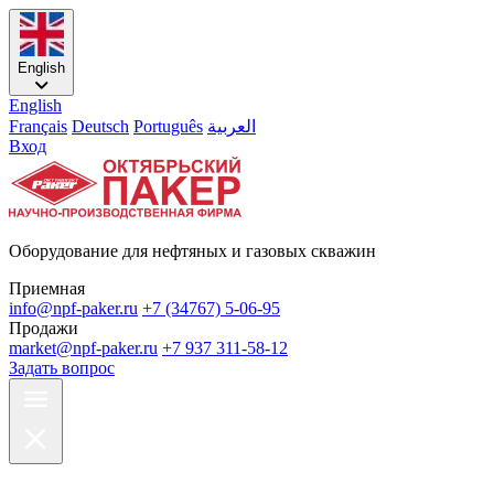
English
English
Français
Deutsch
Português
العربية
Вход
Оборудование для нефтяных и газовых скважин
Приемная
info@npf-paker.ru
+7 (34767) 5-06-95
Продажи
market@npf-paker.ru
+7 937 311-58-12
Задать вопрос