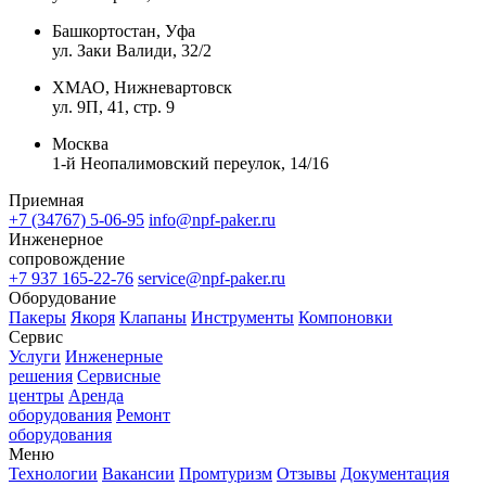
Башкортостан, Уфа
ул. Заки Валиди, 32/2
ХМАО, Нижневартовск
ул. 9П, 41, стр. 9
Москва
1-й Неопалимовский переулок, 14/16
Приемная
+7 (34767) 5-06-95
info@npf-paker.ru
Инженерное
сопровождение
+7 937 165-22-76
service@npf-paker.ru
Оборудование
Пакеры
Якоря
Клапаны
Инструменты
Компоновки
Сервис
Услуги
Инженерные
решения
Сервисные
центры
Аренда
оборудования
Ремонт
оборудования
Меню
Технологии
Вакансии
Промтуризм
Отзывы
Документация