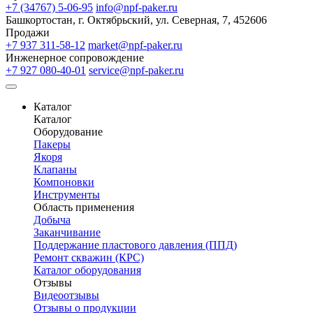
+7 (34767) 5-06-95
info@npf-paker.ru
Башкортостан, г. Октябрьский, ул. Северная, 7, 452606
Продажи
+7 937 311-58-12
market@npf-paker.ru
Инженерное сопровождение
+7 927 080-40-01
service@npf-paker.ru
Каталог
Каталог
Оборудование
Пакеры
Якоря
Клапаны
Компоновки
Инструменты
Область применения
Добыча
Заканчивание
Поддержание пластового давления (ППД)
Ремонт скважин (КРС)
Каталог оборудования
Отзывы
Видеоотзывы
Отзывы о продукции