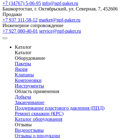
+7 (34767) 5-06-95
info@npf-paker.ru
Башкортостан, г. Октябрьский, ул. Северная, 7, 452606
Продажи
+7 937 311-58-12
market@npf-paker.ru
Инженерное сопровождение
+7 927 080-40-01
service@npf-paker.ru
Каталог
Каталог
Оборудование
Пакеры
Якоря
Клапаны
Компоновки
Инструменты
Область применения
Добыча
Заканчивание
Поддержание пластового давления (ППД)
Ремонт скважин (КРС)
Каталог оборудования
Отзывы
Видеоотзывы
Отзывы о продукции