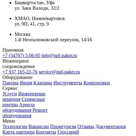
Башкортостан, Уфа
ул. Заки Валиди, 32/2
ХМАО, Нижневартовск
ул. 9П, 41, стр. 9
Москва
1-й Неопалимовский переулок, 14/16
Приемная
+7 (34767) 5-06-95
info@npf-paker.ru
Инженерное
сопровождение
+7 937 165-22-76
service@npf-paker.ru
Оборудование
Пакеры
Якоря
Клапаны
Инструменты
Компоновки
Сервис
Услуги
Инженерные
решения
Сервисные
центры
Аренда
оборудования
Ремонт
оборудования
Меню
Технологии
Вакансии
Промтуризм
Отзывы
Документация
Карта партнера
Контакты
Глоссарий