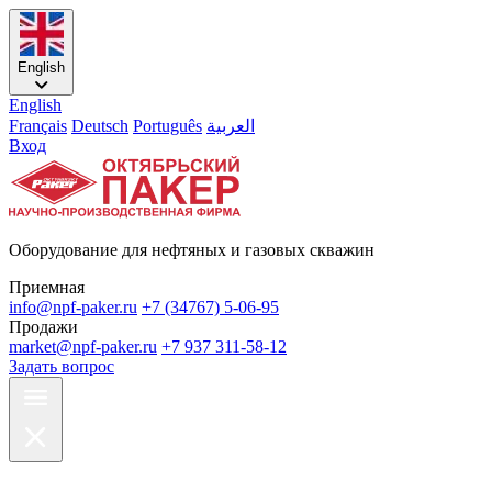
English
English
Français
Deutsch
Português
العربية
Вход
Оборудование для нефтяных и газовых скважин
Приемная
info@npf-paker.ru
+7 (34767) 5-06-95
Продажи
market@npf-paker.ru
+7 937 311-58-12
Задать вопрос