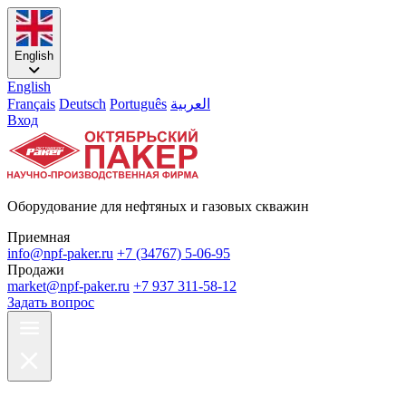
English
English
Français
Deutsch
Português
العربية
Вход
Оборудование для нефтяных и газовых скважин
Приемная
info@npf-paker.ru
+7 (34767) 5-06-95
Продажи
market@npf-paker.ru
+7 937 311-58-12
Задать вопрос