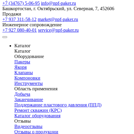
+7 (34767) 5-06-95
info@npf-paker.ru
Башкортостан, г. Октябрьский, ул. Северная, 7, 452606
Продажи
+7 937 311-58-12
market@npf-paker.ru
Инженерное сопровождение
+7 927 080-40-01
service@npf-paker.ru
Каталог
Каталог
Оборудование
Пакеры
Якоря
Клапаны
Компоновки
Инструменты
Область применения
Добыча
Заканчивание
Поддержание пластового давления (ППД)
Ремонт скважин (КРС)
Каталог оборудования
Отзывы
Видеоотзывы
Отзывы о продукции