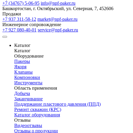
+7 (34767) 5-06-95
info@npf-paker.ru
Башкортостан, г. Октябрьский, ул. Северная, 7, 452606
Продажи
+7 937 311-58-12
market@npf-paker.ru
Инженерное сопровождение
+7 927 080-40-01
service@npf-paker.ru
Каталог
Каталог
Оборудование
Пакеры
Якоря
Клапаны
Компоновки
Инструменты
Область применения
Добыча
Заканчивание
Поддержание пластового давления (ППД)
Ремонт скважин (КРС)
Каталог оборудования
Отзывы
Видеоотзывы
Отзывы о продукции