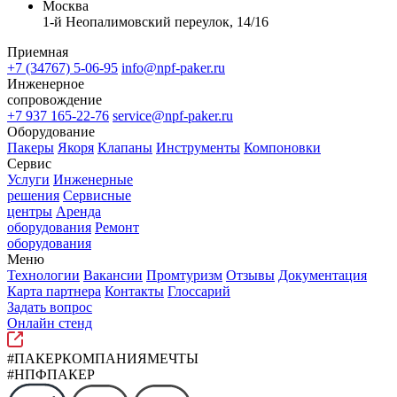
Москва
1-й Неопалимовский переулок, 14/16
Приемная
+7 (34767) 5-06-95
info@npf-paker.ru
Инженерное
сопровождение
+7 937 165-22-76
service@npf-paker.ru
Оборудование
Пакеры
Якоря
Клапаны
Инструменты
Компоновки
Сервис
Услуги
Инженерные
решения
Сервисные
центры
Аренда
оборудования
Ремонт
оборудования
Меню
Технологии
Вакансии
Промтуризм
Отзывы
Документация
Карта партнера
Контакты
Глоссарий
Задать вопрос
Онлайн стенд
#ПАКЕРКОМПАНИЯМЕЧТЫ
#НПФПАКЕР