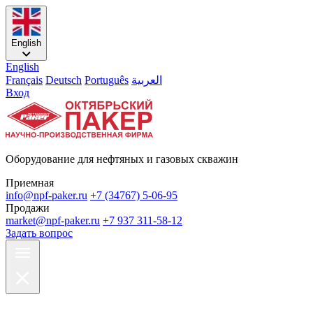
English
English
Français
Deutsch
Português
العربية
Вход
Оборудование для нефтяных и газовых скважин
Приемная
info@npf-paker.ru
+7 (34767) 5-06-95
Продажи
market@npf-paker.ru
+7 937 311-58-12
Задать вопрос