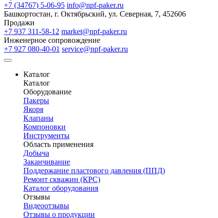
+7 (34767) 5-06-95
info@npf-paker.ru
Башкортостан, г. Октябрьский, ул. Северная, 7, 452606
Продажи
+7 937 311-58-12
market@npf-paker.ru
Инженерное сопровождение
+7 927 080-40-01
service@npf-paker.ru
Каталог
Каталог
Оборудование
Пакеры
Якоря
Клапаны
Компоновки
Инструменты
Область применения
Добыча
Заканчивание
Поддержание пластового давления (ППД)
Ремонт скважин (КРС)
Каталог оборудования
Отзывы
Видеоотзывы
Отзывы о продукции