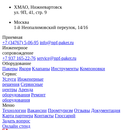
ХМАО, Нижневартовск
ул. 9П, 41, стр. 9
Москва
1-й Неопалимовский переулок, 14/16
Приемная
+7 (34767) 5-06-95
info@npf-paker.ru
Инженерное
сопровождение
+7 937 165-22-76
service@npf-paker.ru
Оборудование
Пакеры
Якоря
Клапаны
Инструменты
Компоновки
Сервис
Услуги
Инженерные
решения
Сервисные
центры
Аренда
оборудования
Ремонт
оборудования
Меню
Технологии
Вакансии
Промтуризм
Отзывы
Документация
Карта партнера
Контакты
Глоссарий
Задать вопрос
Онлайн стенд