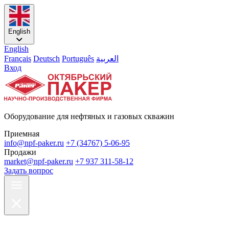
English
English
Français
Deutsch
Português
العربية
Вход
Оборудование для нефтяных и газовых скважин
Приемная
info@npf-paker.ru
+7 (34767) 5-06-95
Продажи
market@npf-paker.ru
+7 937 311-58-12
Задать вопрос