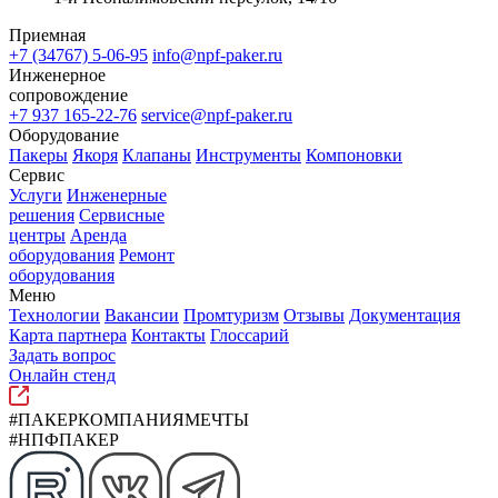
Приемная
+7 (34767) 5-06-95
info@npf-paker.ru
Инженерное
сопровождение
+7 937 165-22-76
service@npf-paker.ru
Оборудование
Пакеры
Якоря
Клапаны
Инструменты
Компоновки
Сервис
Услуги
Инженерные
решения
Сервисные
центры
Аренда
оборудования
Ремонт
оборудования
Меню
Технологии
Вакансии
Промтуризм
Отзывы
Документация
Карта партнера
Контакты
Глоссарий
Задать вопрос
Онлайн стенд
#ПАКЕРКОМПАНИЯМЕЧТЫ
#НПФПАКЕР