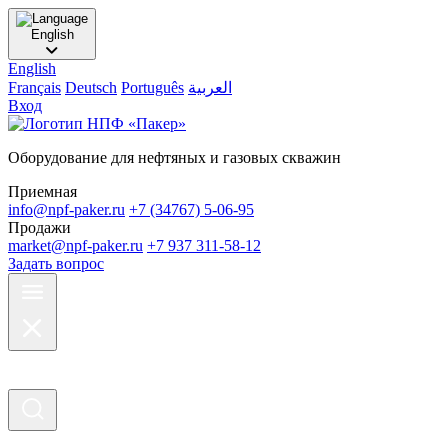
English
English
Français
Deutsch
Português
العربية
Вход
Оборудование для нефтяных и газовых скважин
Приемная
info@npf-paker.ru
+7 (34767) 5-06-95
Продажи
market@npf-paker.ru
+7 937 311-58-12
Задать вопрос