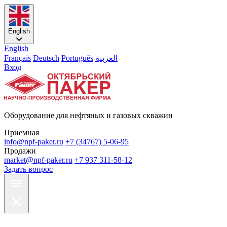
English
English
Français
Deutsch
Português
العربية
Вход
Оборудование для нефтяных и газовых скважин
Приемная
info@npf-paker.ru
+7 (34767) 5-06-95
Продажи
market@npf-paker.ru
+7 937 311-58-12
Задать вопрос