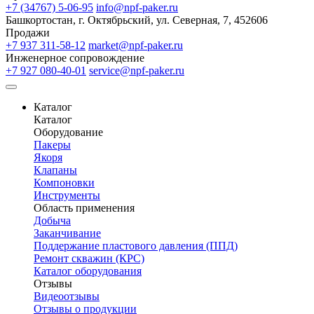
+7 (34767) 5-06-95
info@npf-paker.ru
Башкортостан, г. Октябрьский, ул. Северная, 7, 452606
Продажи
+7 937 311-58-12
market@npf-paker.ru
Инженерное сопровождение
+7 927 080-40-01
service@npf-paker.ru
Каталог
Каталог
Оборудование
Пакеры
Якоря
Клапаны
Компоновки
Инструменты
Область применения
Добыча
Заканчивание
Поддержание пластового давления (ППД)
Ремонт скважин (КРС)
Каталог оборудования
Отзывы
Видеоотзывы
Отзывы о продукции