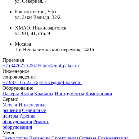
ул. Северная, 7
Башкортостан, Уфа
ул. Заки Валиди, 32/2
ХМАО, Нижневартовск
ул. 9П, 41, стр. 9
Москва
1-й Неопалимовский переулок, 14/16
Приемная
+7 (34767) 5-06-95
info@npf-paker.ru
Инженерное
сопровождение
+7 937 165-22-76
service@npf-paker.ru
Оборудование
Пакеры
Якоря
Клапаны
Инструменты
Компоновки
Сервис
Услуги
Инженерные
решения
Сервисные
центры
Аренда
оборудования
Ремонт
оборудования
Меню
Технологии
Вакансии
Промтуризм
Отзывы
Документация