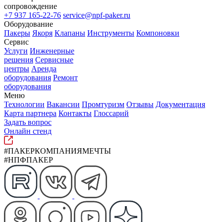
сопровождение
+7 937 165-22-76
service@npf-paker.ru
Оборудование
Пакеры
Якоря
Клапаны
Инструменты
Компоновки
Сервис
Услуги
Инженерные
решения
Сервисные
центры
Аренда
оборудования
Ремонт
оборудования
Меню
Технологии
Вакансии
Промтуризм
Отзывы
Документация
Карта партнера
Контакты
Глоссарий
Задать вопрос
Онлайн стенд
#ПАКЕРКОМПАНИЯМЕЧТЫ
#НПФПАКЕР