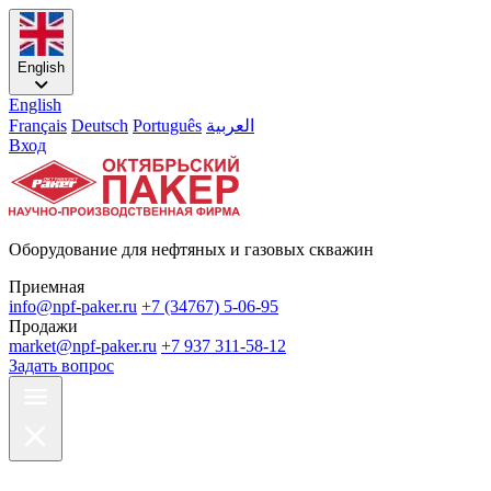
English
English
Français
Deutsch
Português
العربية
Вход
Оборудование для нефтяных и газовых скважин
Приемная
info@npf-paker.ru
+7 (34767) 5-06-95
Продажи
market@npf-paker.ru
+7 937 311-58-12
Задать вопрос