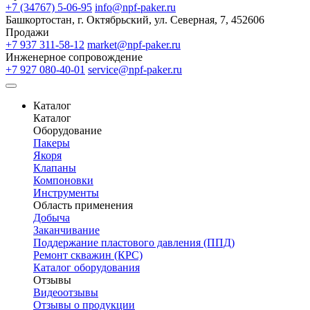
+7 (34767) 5-06-95
info@npf-paker.ru
Башкортостан, г. Октябрьский, ул. Северная, 7, 452606
Продажи
+7 937 311-58-12
market@npf-paker.ru
Инженерное сопровождение
+7 927 080-40-01
service@npf-paker.ru
Каталог
Каталог
Оборудование
Пакеры
Якоря
Клапаны
Компоновки
Инструменты
Область применения
Добыча
Заканчивание
Поддержание пластового давления (ППД)
Ремонт скважин (КРС)
Каталог оборудования
Отзывы
Видеоотзывы
Отзывы о продукции