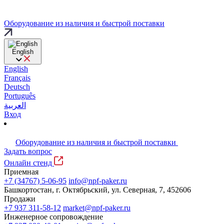
Оборудование из наличия и быстрой поставки
English
English
Français
Deutsch
Português
العربية
Вход
Оборудование из наличия и быстрой поставки
Задать вопрос
Онлайн стенд
Приемная
+7 (34767) 5-06-95
info@npf-paker.ru
Башкортостан, г. Октябрьский, ул. Северная, 7, 452606
Продажи
+7 937 311-58-12
market@npf-paker.ru
Инженерное сопровождение