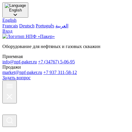
English
English
Français
Deutsch
Português
العربية
Вход
Оборудование для нефтяных и газовых скважин
Приемная
info@npf-paker.ru
+7 (34767) 5-06-95
Продажи
market@npf-paker.ru
+7 937 311-58-12
Задать вопрос