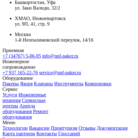
Башкортостан, Уфа
ул. Заки Валиди, 32/2
ХМАО, Нижневартовск
ул. 9П, 41, стр. 9
Москва
1-й Неопалимовский переулок, 14/16
Приемная
+7 (34767) 5-06-95
info@npf-paker.ru
Инженерное
сопровождение
+7 937 165-22-76
service@npf-paker.ru
Оборудование
Пакеры
Якоря
Клапаны
Инструменты
Компоновки
Сервис
Услуги
Инженерные
решения
Сервисные
центры
Аренда
оборудования
Ремонт
оборудования
Меню
Технологии
Вакансии
Промтуризм
Отзывы
Документация
Карта партнера
Контакты
Глоссарий