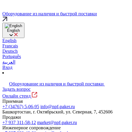
Оборудование из наличия и быстрой поставки
English
English
Français
Deutsch
Português
العربية
Вход
Оборудование из наличия и быстрой поставки
Задать вопрос
Онлайн стенд
Приемная
+7 (34767) 5-06-95
info@npf-paker.ru
Башкортостан, г. Октябрьский, ул. Северная, 7, 452606
Продажи
+7 937 311-58-12
market@npf-paker.ru
Инженерное сопровождение