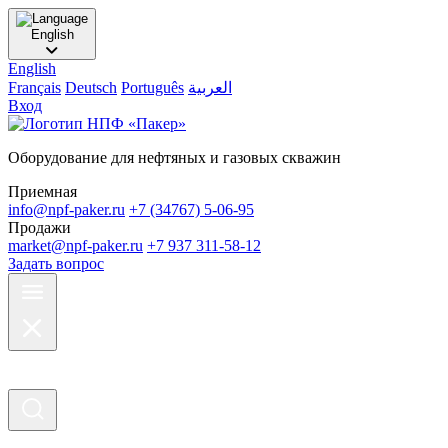
English
English
Français
Deutsch
Português
العربية
Вход
Оборудование для нефтяных и газовых скважин
Приемная
info@npf-paker.ru
+7 (34767) 5-06-95
Продажи
market@npf-paker.ru
+7 937 311-58-12
Задать вопрос