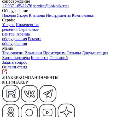
сопровождение
+7 937 165-22-76
service@npf-paker.ru
Оборудование
Пакеры
Якоря
Клапаны
Инструменты
Компоновки
Сервис
Услуги
Инженерные
решения
Сервисные
центры
Аренда
оборудования
Ремонт
оборудования
Меню
Технологии
Вакансии
Промтуризм
Отзывы
Документация
Карта партнера
Контакты
Глоссарий
Задать вопрос
Онлайн стенд
#ПАКЕРКОМПАНИЯМЕЧТЫ
#НПФПАКЕР