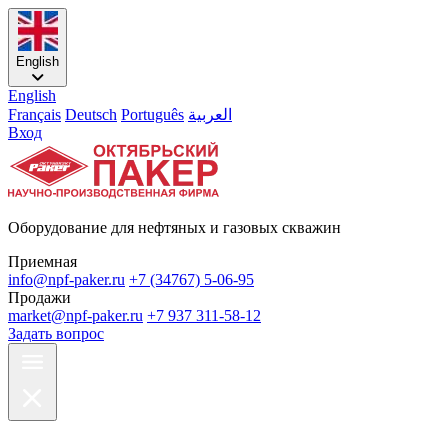
English
English
Français
Deutsch
Português
العربية
Вход
Оборудование для нефтяных и газовых скважин
Приемная
info@npf-paker.ru
+7 (34767) 5-06-95
Продажи
market@npf-paker.ru
+7 937 311-58-12
Задать вопрос