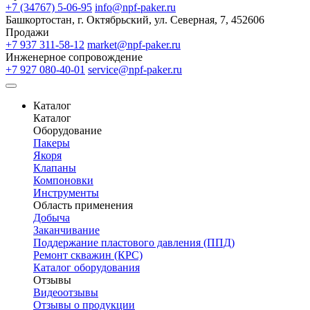
+7 (34767) 5-06-95
info@npf-paker.ru
Башкортостан, г. Октябрьский, ул. Северная, 7, 452606
Продажи
+7 937 311-58-12
market@npf-paker.ru
Инженерное сопровождение
+7 927 080-40-01
service@npf-paker.ru
Каталог
Каталог
Оборудование
Пакеры
Якоря
Клапаны
Компоновки
Инструменты
Область применения
Добыча
Заканчивание
Поддержание пластового давления (ППД)
Ремонт скважин (КРС)
Каталог оборудования
Отзывы
Видеоотзывы
Отзывы о продукции