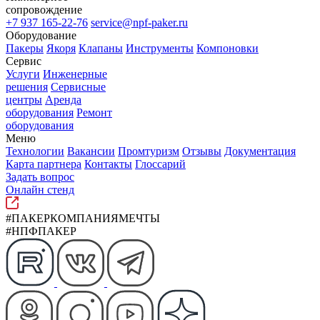
сопровождение
+7 937 165-22-76
service@npf-paker.ru
Оборудование
Пакеры
Якоря
Клапаны
Инструменты
Компоновки
Сервис
Услуги
Инженерные
решения
Сервисные
центры
Аренда
оборудования
Ремонт
оборудования
Меню
Технологии
Вакансии
Промтуризм
Отзывы
Документация
Карта партнера
Контакты
Глоссарий
Задать вопрос
Онлайн стенд
#ПАКЕРКОМПАНИЯМЕЧТЫ
#НПФПАКЕР