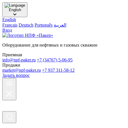
English
English
Français
Deutsch
Português
العربية
Вход
Оборудование для нефтяных и газовых скважин
Приемная
info@npf-paker.ru
+7 (34767) 5-06-95
Продажи
market@npf-paker.ru
+7 937 311-58-12
Задать вопрос