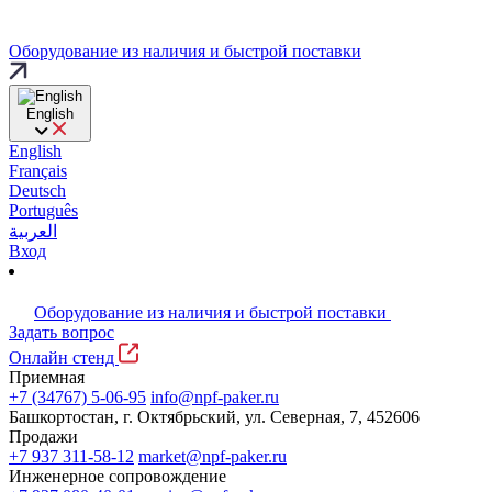
Оборудование из наличия и быстрой поставки
English
English
Français
Deutsch
Português
العربية
Вход
Оборудование из наличия и быстрой поставки
Задать вопрос
Онлайн стенд
Приемная
+7 (34767) 5-06-95
info@npf-paker.ru
Башкортостан, г. Октябрьский, ул. Северная, 7, 452606
Продажи
+7 937 311-58-12
market@npf-paker.ru
Инженерное сопровождение