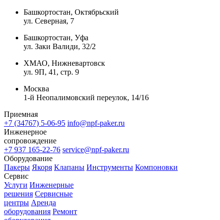
Башкортостан, Октябрьский
ул. Северная, 7
Башкортостан, Уфа
ул. Заки Валиди, 32/2
ХМАО, Нижневартовск
ул. 9П, 41, стр. 9
Москва
1-й Неопалимовский переулок, 14/16
Приемная
+7 (34767) 5-06-95
info@npf-paker.ru
Инженерное
сопровождение
+7 937 165-22-76
service@npf-paker.ru
Оборудование
Пакеры
Якоря
Клапаны
Инструменты
Компоновки
Сервис
Услуги
Инженерные
решения
Сервисные
центры
Аренда
оборудования
Ремонт