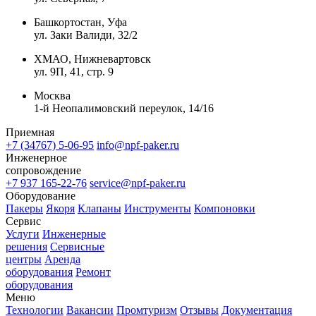
Башкортостан, Уфа
ул. Заки Валиди, 32/2
ХМАО, Нижневартовск
ул. 9П, 41, стр. 9
Москва
1-й Неопалимовский переулок, 14/16
Приемная
+7 (34767) 5-06-95
info@npf-paker.ru
Инженерное
сопровождение
+7 937 165-22-76
service@npf-paker.ru
Оборудование
Пакеры
Якоря
Клапаны
Инструменты
Компоновки
Сервис
Услуги
Инженерные
решения
Сервисные
центры
Аренда
оборудования
Ремонт
оборудования
Меню
Технологии
Вакансии
Промтуризм
Отзывы
Документация