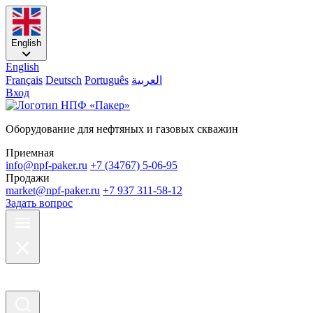
English
English
Français
Deutsch
Português
العربية
Вход
Оборудование для нефтяных и газовых скважин
Приемная
info@npf-paker.ru
+7 (34767) 5-06-95
Продажи
market@npf-paker.ru
+7 937 311-58-12
Задать вопрос