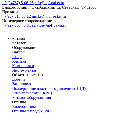
+7 (34767) 5-06-95
info@npf-paker.ru
Башкортостан, г. Октябрьский, ул. Северная, 7, 452606
Продажи
+7 937 311-58-12
market@npf-paker.ru
Инженерное сопровождение
+7 927 080-40-01
service@npf-paker.ru
Каталог
Каталог
Оборудование
Пакеры
Якоря
Клапаны
Компоновки
Инструменты
Область применения
Добыча
Заканчивание
Поддержание пластового давления (ППД)
Ремонт скважин (КРС)
Каталог оборудования
Отзывы
Видеоотзывы
Отзывы о продукции