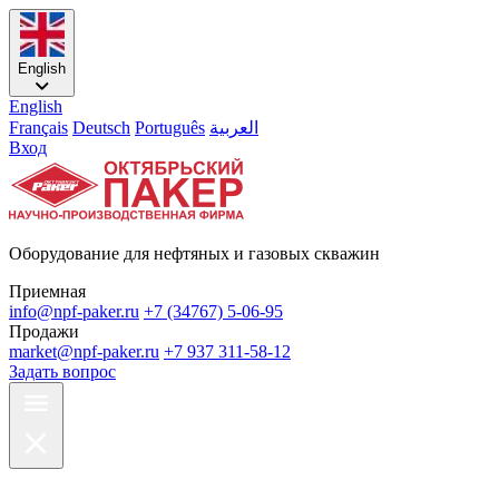
English
English
Français
Deutsch
Português
العربية
Вход
Оборудование для нефтяных и газовых скважин
Приемная
info@npf-paker.ru
+7 (34767) 5-06-95
Продажи
market@npf-paker.ru
+7 937 311-58-12
Задать вопрос