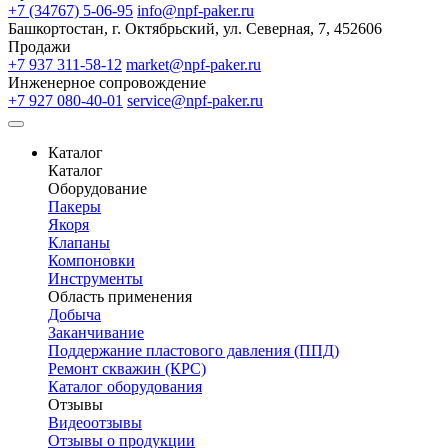
+7 (34767) 5-06-95
info@npf-paker.ru
Башкортостан, г. Октябрьский, ул. Северная, 7, 452606
Продажи
+7 937 311-58-12
market@npf-paker.ru
Инженерное сопровождение
+7 927 080-40-01
service@npf-paker.ru
Каталог
Каталог
Оборудование
Пакеры
Якоря
Клапаны
Компоновки
Инструменты
Область применения
Добыча
Заканчивание
Поддержание пластового давления (ППД)
Ремонт скважин (КРС)
Каталог оборудования
Отзывы
Видеоотзывы
Отзывы о продукции