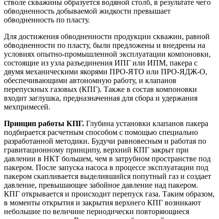
стволе скважины образуется водяной столб, в результате чего
обводненность добываемой жидкости превышает
обводненность по пласту.
Для достижения обводненности продукции скважин, равной
обводненности по пласту, были предложены и внедрены на
условиях опытно-промышленной эксплуатации компоновки,
состоящие из узла разъединения ИПГ или ИПМ, пакера с
двумя механическими якорями ПРО-ЯТО или ПРО-ЯДЖ-О,
обеспечивающими автономную работу, и клапанов
перепускных газовых (КПГ). Также в состав компоновки
входит заглушка, предназначенная для сбора и удержания
мехпримесей.
Принцип работы КПГ.
Глубина установки клапанов пакера
подбирается расчетным способом с помощью специально
разработанной методики. Будучи равновесным и работая по
гравитационному принципу, верхний КПГ закрыт при
давлении в НКТ большем, чем в затрубном пространстве под
пакером. После запуска насоса в процессе эксплуатации под
пакером скапливается выделившийся попутный газ и создает
давление, превышающее забойное давление над пакером.
КПГ открывается и происходит перепуск газа. Таким образом,
в моменты открытия и закрытия верхнего КПГ возникают
небольшие по величине периодически повторяющиеся