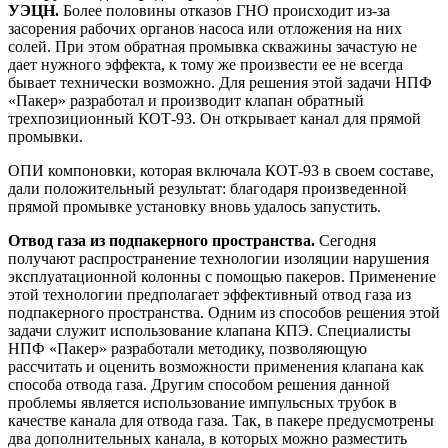
УЭЦН.
Более половины отказов ГНО происходит из-за
засорения рабочих органов насоса или отложения на них
солей. При этом обратная промывка скважины зачастую не
дает нужного эффекта, к тому же произвести ее не всегда
бывает технически возможно. Для решения этой задачи НПФ
«Пакер» разработал и производит клапан обратный
трехпозиционный КОТ-93. Он открывает канал для прямой
промывки.
ОПИ компоновки, которая включала КОТ-93 в своем составе,
дали положительный результат: благодаря произведенной
прямой промывке установку вновь удалось запустить.
Отвод газа из подпакерного пространства.
Сегодня
получают распространение технологии изоляции нарушения
эксплуатационной колонны с помощью пакеров. Применение
этой технологии предполагает эффективный отвод газа из
подпакерного пространства. Одним из способов решения этой
задачи служит использование клапана КПЭ. Специалисты
НПФ «Пакер» разработали методику, позволяющую
рассчитать и оценить возможности применения клапана как
способа отвода газа. Другим способом решения данной
проблемы является использование импульсных трубок в
качестве канала для отвода газа. Так, в пакере предусмотрены
два дополнительных канала, в которых можно разместить