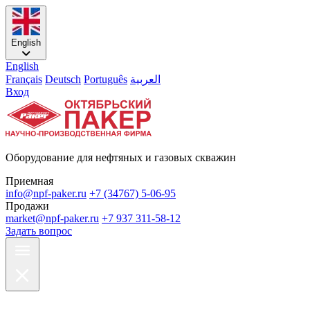
English
English
Français
Deutsch
Português
العربية
Вход
Оборудование для нефтяных и газовых скважин
Приемная
info@npf-paker.ru
+7 (34767) 5-06-95
Продажи
market@npf-paker.ru
+7 937 311-58-12
Задать вопрос