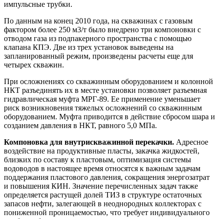
импульсные трубки.
По данным на конец 2010 года, на скважинах с газовым
фактором более 250 м3/т было внедрено три компоновки с
отводом газа из подпакерного пространства с помощью
клапана КПЭ. Две из трех установок выведены на
запланированный режим, произведены расчеты еще для
четырех скважин.
При осложнениях со скважинным оборудованием и колонной
НКТ разъединять их в месте установки позволяет разъемная
гидравлическая муфта МРГ-89. Ее применение уменьшает
риск возникновения тяжелых осложнений со скважинным
оборудованием. Муфта приводится в действие сбросом шара и
созданием давления в НКТ, равного 5,0 МПа.
Компоновка для внутрискважинной перекачки.
Адресное
воздействие на продуктивные пласты, закачка жидкостей,
близких по составу к пластовым, оптимизация системы
водоводов в настоящее время относятся к важным задачам
поддержания пластового давления, сокращения энергозатрат
и повышения КИН. Значение перечисленных задач также
определяется растущей долей ТИЗ в структуре остаточных
запасов нефти, залегающей в неоднородных коллекторах с
пониженной проницаемостью, что требует индивидуального