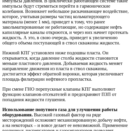
импульсы давления. В циклически работающей системе такие
импульсы будут стремиться перейти в гармонические
колебания. Возникнет небольшое раскачивающее воздействие,
которое, учитывая размеры частиц кольматирующего
материала (менее 1 мм), приведет к тому, что ранее
закольматированные не работающие, но содержащие нефть
капиллярные каналы откроются, и через них начнет протекать
жидкость. А это, в свою очередь, приведет к увеличению
общего объема поступающей в ствол скважины жидкости.
Нижний КПГ установлен ниже подошвы пласта. Он
открывается, когда давление столба жидкости становится
меньше пластового давления. Добываемая жидкость меняет
направление движения из пласта в ствол скважины,
достигается эффект обратной воронки, которая увеличивает
площадь фильтрации нефтяного пропластка.
При смене ГНО перепускные клапаны КПГ выполняют
функцию клапанов-отсекателей и предохраняют ПЗП от
попадания жидкости глушения.
Использование попутного газа для улучшения работы
оборудования.
Высокий газовый фактор на ряде
месторождений осложняет механизированную добычу нефти,
а на некоторых – и вовсе делает ее невозможной. Применение
различных диспергаторов и газосепараторов позволяет