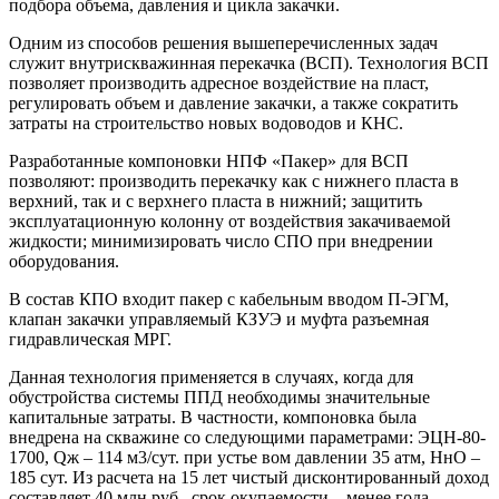
подбора объема, давления и цикла закачки.
Одним из способов решения вышеперечисленных задач
служит внутрискважинная перекачка (ВСП). Технология ВСП
позволяет производить адресное воздействие на пласт,
регулировать объем и давление закачки, а также сократить
затраты на строительство новых водоводов и КНС.
Разработанные компоновки НПФ «Пакер» для ВСП
позволяют: производить перекачку как с нижнего пласта в
верхний, так и с верхнего пласта в нижний; защитить
эксплуатационную колонну от воздействия закачиваемой
жидкости; минимизировать число СПО при внедрении
оборудования.
В состав КПО входит пакер с кабельным вводом П-ЭГМ,
клапан закачки управляемый КЗУЭ и муфта разъемная
гидравлическая МРГ.
Данная технология применяется в случаях, когда для
обустройства системы ППД необходимы значительные
капитальные затраты. В частности, компоновка была
внедрена на скважине со следующими параметрами: ЭЦН-80-
1700, Qж – 114 м3/сут. при устье вом давлении 35 атм, НнО –
185 сут. Из расчета на 15 лет чистый дисконтированный доход
составляет 40 млн руб., срок окупаемости – менее года,