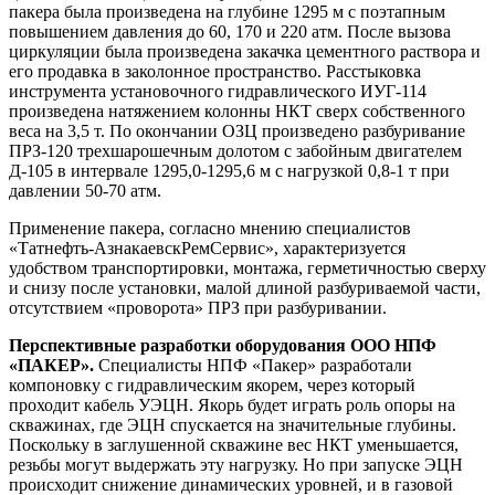
пакера была произведена на глубине 1295 м с поэтапным
повышением давления до 60, 170 и 220 атм. После вызова
циркуляции была произведена закачка цементного раствора и
его продавка в заколонное пространство. Расстыковка
инструмента установочного гидравлического ИУГ-114
произведена натяжением колонны НКТ сверх собственного
веса на 3,5 т. По окончании ОЗЦ произведено разбуривание
ПРЗ-120 трехшарошечным долотом с забойным двигателем
Д-105 в интервале 1295,0-1295,6 м с нагрузкой 0,8-1 т при
давлении 50-70 атм.
Применение пакера, согласно мнению специалистов
«Татнефть-АзнакаевскРемСервис», характеризуется
удобством транспортировки, монтажа, герметичностью сверху
и снизу после установки, малой длиной разбуриваемой части,
отсутствием «проворота» ПРЗ при разбуривании.
Перспективные разработки оборудования ООО НПФ
«ПАКЕР».
Специалисты НПФ «Пакер» разработали
компоновку с гидравлическим якорем, через который
проходит кабель УЭЦН. Якорь будет играть роль опоры на
скважинах, где ЭЦН спускается на значительные глубины.
Поскольку в заглушенной скважине вес НКТ уменьшается,
резьбы могут выдержать эту нагрузку. Но при запуске ЭЦН
происходит снижение динамических уровней, и в газовой