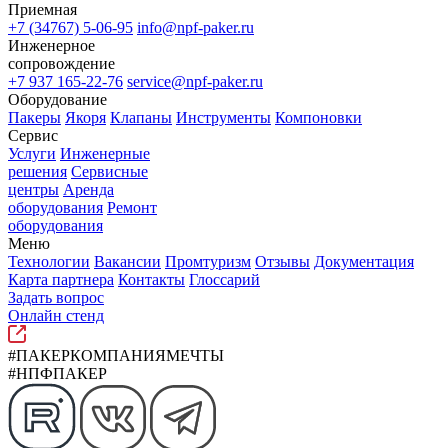
Приемная
+7 (34767) 5-06-95
info@npf-paker.ru
Инженерное
сопровождение
+7 937 165-22-76
service@npf-paker.ru
Оборудование
Пакеры
Якоря
Клапаны
Инструменты
Компоновки
Сервис
Услуги
Инженерные
решения
Сервисные
центры
Аренда
оборудования
Ремонт
оборудования
Меню
Технологии
Вакансии
Промтуризм
Отзывы
Документация
Карта партнера
Контакты
Глоссарий
Задать вопрос
Онлайн стенд
#ПАКЕРКОМПАНИЯМЕЧТЫ
#НПФПАКЕР