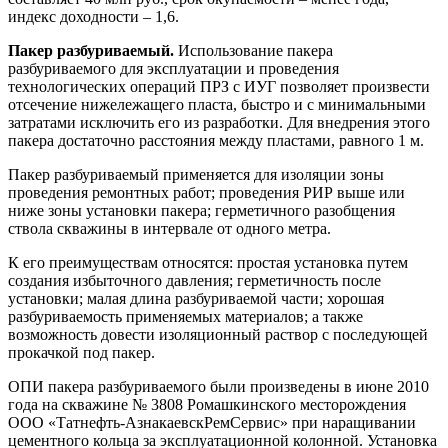
индекс доходности – 1,6.
Пакер разбуриваемый.
Использование пакера
разбуриваемого для эксплуатации и проведения
технологических операций ПРЗ с ИУГ позволяет произвести
отсечение нижележащего пласта, быстро и с минимальными
затратами исключить его из разработки. Для внедрения этого
пакера достаточно расстояния между пластами, равного 1 м.
Пакер разбуриваемый применяется для изоляции зоны
проведения ремонтных работ; проведения РИР выше или
ниже зоны установки пакера; герметичного разобщения
ствола скважины в интервале от одного метра.
К его преимуществам относятся: простая установка путем
создания избыточного давления; герметичность после
установки; малая длина разбуриваемой части; хорошая
разбуриваемость применяемых материалов; а также
возможность довести изоляционный раствор с последующей
прокачкой под пакер.
ОПИ пакера разбуриваемого были произведены в июне 2010
года на скважине № 3808 Ромашкинского месторождения
ООО «Татнефть-АзнакаевскРемСервис» при наращивании
цементного кольца за эксплуатационной колонной. Установка