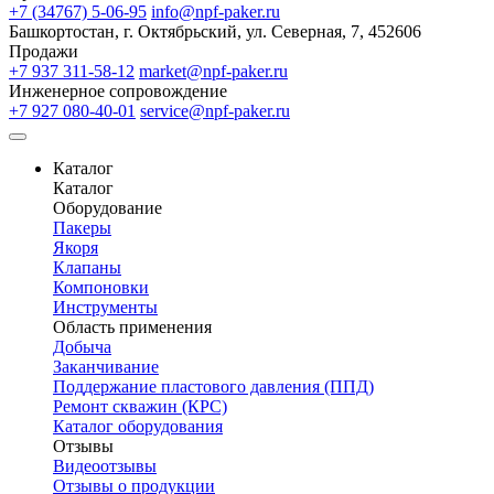
+7 (34767) 5-06-95
info@npf-paker.ru
Башкортостан, г. Октябрьский, ул. Северная, 7, 452606
Продажи
+7 937 311-58-12
market@npf-paker.ru
Инженерное сопровождение
+7 927 080-40-01
service@npf-paker.ru
Каталог
Каталог
Оборудование
Пакеры
Якоря
Клапаны
Компоновки
Инструменты
Область применения
Добыча
Заканчивание
Поддержание пластового давления (ППД)
Ремонт скважин (КРС)
Каталог оборудования
Отзывы
Видеоотзывы
Отзывы о продукции