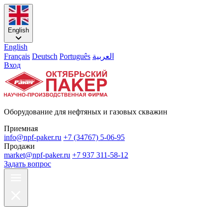
English
English
Français
Deutsch
Português
العربية
Вход
Оборудование для нефтяных и газовых скважин
Приемная
info@npf-paker.ru
+7 (34767) 5-06-95
Продажи
market@npf-paker.ru
+7 937 311-58-12
Задать вопрос