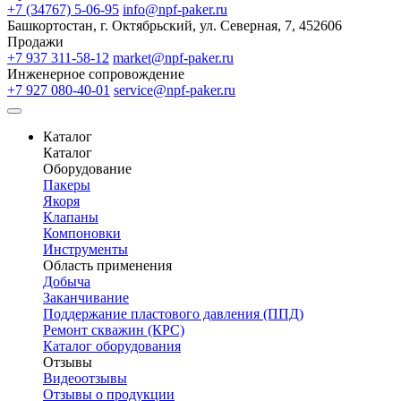
+7 (34767) 5-06-95
info@npf-paker.ru
Башкортостан, г. Октябрьский, ул. Северная, 7, 452606
Продажи
+7 937 311-58-12
market@npf-paker.ru
Инженерное сопровождение
+7 927 080-40-01
service@npf-paker.ru
Каталог
Каталог
Оборудование
Пакеры
Якоря
Клапаны
Компоновки
Инструменты
Область применения
Добыча
Заканчивание
Поддержание пластового давления (ППД)
Ремонт скважин (КРС)
Каталог оборудования
Отзывы
Видеоотзывы
Отзывы о продукции