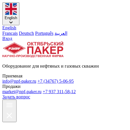
English
English
Français
Deutsch
Português
العربية
Вход
Оборудование для нефтяных и газовых скважин
Приемная
info@npf-paker.ru
+7 (34767) 5-06-95
Продажи
market@npf-paker.ru
+7 937 311-58-12
Задать вопрос