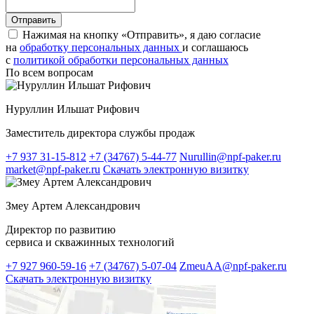
Нажимая на кнопку «Отправить», я даю согласие
на
обработку персональных данных
и соглашаюсь
c
политикой обработки персональных данных
По всем вопросам
Нуруллин Ильшат Рифович
Заместитель директора службы продаж
+7 937 31-15-812
+7 (34767) 5-44-77
Nurullin@npf-paker.ru
market@npf-paker.ru
Скачать электронную визитку
Змеу Артем Александрович
Директор по развитию
сервиса и скважинных технологий
+7 927 960-59-16
+7 (34767) 5-07-04
ZmeuAA@npf-paker.ru
Скачать электронную визитку