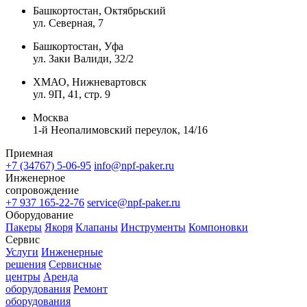
Башкортостан, Октябрьский
ул. Северная, 7
Башкортостан, Уфа
ул. Заки Валиди, 32/2
ХМАО, Нижневартовск
ул. 9П, 41, стр. 9
Москва
1-й Неопалимовский переулок, 14/16
Приемная
+7 (34767) 5-06-95
info@npf-paker.ru
Инженерное
сопровождение
+7 937 165-22-76
service@npf-paker.ru
Оборудование
Пакеры
Якоря
Клапаны
Инструменты
Компоновки
Сервис
Услуги
Инженерные
решения
Сервисные
центры
Аренда
оборудования
Ремонт
оборудования