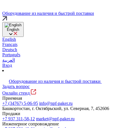
Оборудование из наличия и быстрой поставки
English
English
Français
Deutsch
Português
العربية
Вход
Оборудование из наличия и быстрой поставки
Задать вопрос
Онлайн стенд
Приемная
+7 (34767) 5-06-95
info@npf-paker.ru
Башкортостан, г. Октябрьский, ул. Северная, 7, 452606
Продажи
+7 937 311-58-12
market@npf-paker.ru
Инженерное сопровождение