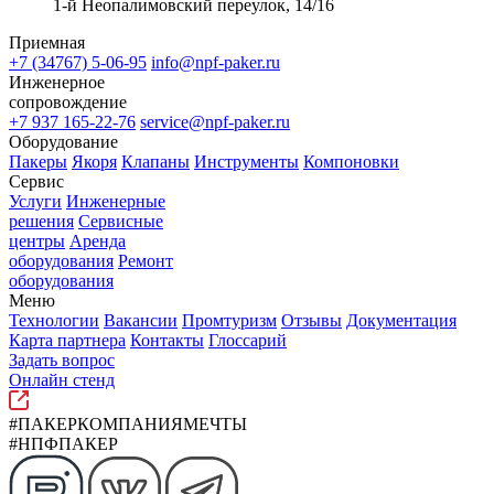
1-й Неопалимовский переулок, 14/16
Приемная
+7 (34767) 5-06-95
info@npf-paker.ru
Инженерное
сопровождение
+7 937 165-22-76
service@npf-paker.ru
Оборудование
Пакеры
Якоря
Клапаны
Инструменты
Компоновки
Сервис
Услуги
Инженерные
решения
Сервисные
центры
Аренда
оборудования
Ремонт
оборудования
Меню
Технологии
Вакансии
Промтуризм
Отзывы
Документация
Карта партнера
Контакты
Глоссарий
Задать вопрос
Онлайн стенд
#ПАКЕРКОМПАНИЯМЕЧТЫ
#НПФПАКЕР