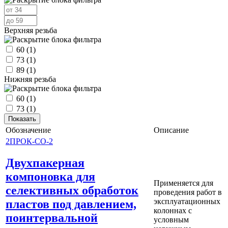
Верхняя резьба
60
(1)
73
(1)
89
(1)
Нижняя резьба
60
(1)
73
(1)
Обозначение
Описание
2ПРОК-СО-2
Двухпакерная
компоновка для
Применяется для
селективных обработок
проведения работ в
эксплуатационных
пластов под давлением,
колоннах с
поинтервальной
условным