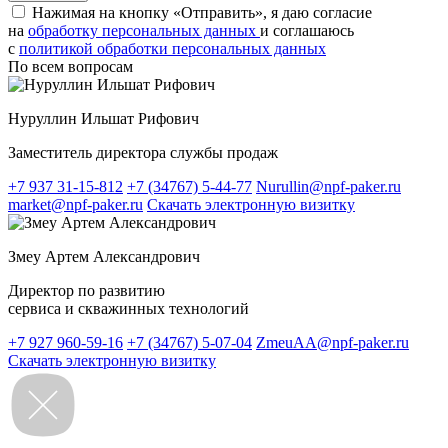
Нажимая на кнопку «Отправить», я даю согласие
на
обработку персональных данных
и соглашаюсь
c
политикой обработки персональных данных
По всем вопросам
Нуруллин Ильшат Рифович
Заместитель директора службы продаж
+7 937 31-15-812
+7 (34767) 5-44-77
Nurullin@npf-paker.ru
market@npf-paker.ru
Скачать электронную визитку
Змеу Артем Александрович
Директор по развитию
сервиса и скважинных технологий
+7 927 960-59-16
+7 (34767) 5-07-04
ZmeuAA@npf-paker.ru
Скачать электронную визитку