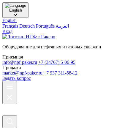
English
English
Français
Deutsch
Português
العربية
Вход
Оборудование для нефтяных и газовых скважин
Приемная
info@npf-paker.ru
+7 (34767) 5-06-95
Продажи
market@npf-paker.ru
+7 937 311-58-12
Задать вопрос