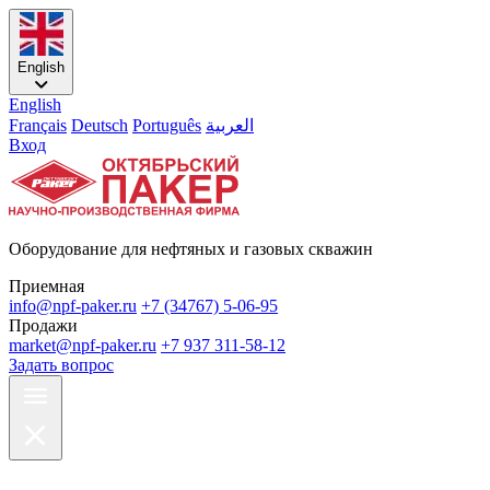
English
English
Français
Deutsch
Português
العربية
Вход
Оборудование для нефтяных и газовых скважин
Приемная
info@npf-paker.ru
+7 (34767) 5-06-95
Продажи
market@npf-paker.ru
+7 937 311-58-12
Задать вопрос