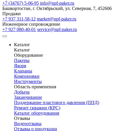
+7 (34767) 5-06-95
info@npf-paker.ru
Башкортостан, г. Октябрьский, ул. Северная, 7, 452606
Продажи
+7 937 311-58-12
market@npf-paker.ru
Инженерное сопровождение
+7 927 080-40-01
service@npf-paker.ru
Каталог
Каталог
Оборудование
Пакеры
Якоря
Клапаны
Компоновки
Инструменты
Область применения
Добыча
Заканчивание
Поддержание пластового давления (ППД)
Ремонт скважин (КРС)
Каталог оборудования
Отзывы
Видеоотзывы
Отзывы о продукции