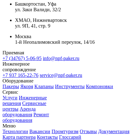
Башкортостан, Уфа
ул. Заки Валиди, 32/2
ХМАО, Нижневартовск
ул. 9П, 41, стр. 9
Москва
1-й Неопалимовский переулок, 14/16
Приемная
+7 (34767) 5-06-95
info@npf-paker.ru
Инженерное
сопровождение
+7 937 165-22-76
service@npf-paker.ru
Оборудование
Пакеры
Якоря
Клапаны
Инструменты
Компоновки
Сервис
Услуги
Инженерные
решения
Сервисные
центры
Аренда
оборудования
Ремонт
оборудования
Меню
Технологии
Вакансии
Промтуризм
Отзывы
Документация
Карта партнера
Контакты
Глоссарий