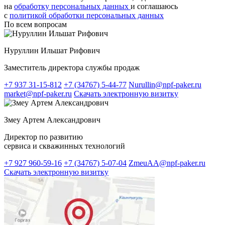
на
обработку персональных данных
и соглашаюсь
c
политикой обработки персональных данных
По всем вопросам
Нуруллин Ильшат Рифович
Заместитель директора службы продаж
+7 937 31-15-812
+7 (34767) 5-44-77
Nurullin@npf-paker.ru
market@npf-paker.ru
Скачать электронную визитку
Змеу Артем Александрович
Директор по развитию
сервиса и скважинных технологий
+7 927 960-59-16
+7 (34767) 5-07-04
ZmeuAA@npf-paker.ru
Скачать электронную визитку