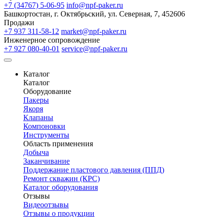
+7 (34767) 5-06-95
info@npf-paker.ru
Башкортостан, г. Октябрьский, ул. Северная, 7, 452606
Продажи
+7 937 311-58-12
market@npf-paker.ru
Инженерное сопровождение
+7 927 080-40-01
service@npf-paker.ru
Каталог
Каталог
Оборудование
Пакеры
Якоря
Клапаны
Компоновки
Инструменты
Область применения
Добыча
Заканчивание
Поддержание пластового давления (ППД)
Ремонт скважин (КРС)
Каталог оборудования
Отзывы
Видеоотзывы
Отзывы о продукции