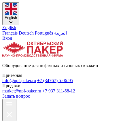
English
English
Français
Deutsch
Português
العربية
Вход
Оборудование для нефтяных и газовых скважин
Приемная
info@npf-paker.ru
+7 (34767) 5-06-95
Продажи
market@npf-paker.ru
+7 937 311-58-12
Задать вопрос