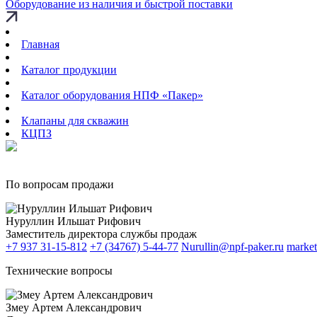
Оборудование из наличия и быстрой поставки
Главная
Каталог продукции
Каталог оборудования НПФ «Пакер»
Клапаны для скважин
КЦПЗ
По вопросам продажи
Нуруллин Ильшат Рифович
Заместитель директора службы продаж
+7 937 31-15-812
+7 (34767) 5-44-77
Nurullin@npf-paker.ru
market
Технические вопросы
Змеу Артем Александрович