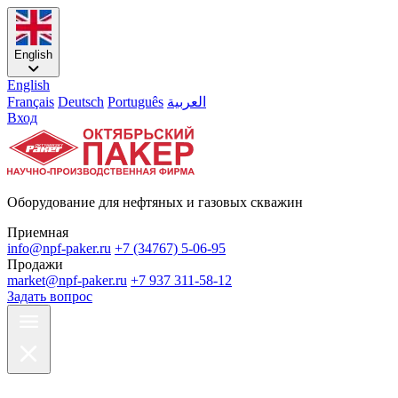
English
English
Français
Deutsch
Português
العربية
Вход
Оборудование для нефтяных и газовых скважин
Приемная
info@npf-paker.ru
+7 (34767) 5-06-95
Продажи
market@npf-paker.ru
+7 937 311-58-12
Задать вопрос