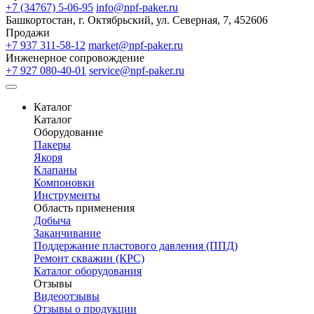
+7 (34767) 5-06-95
info@npf-paker.ru
Башкортостан, г. Октябрьский, ул. Северная, 7, 452606
Продажи
+7 937 311-58-12
market@npf-paker.ru
Инженерное сопровождение
+7 927 080-40-01
service@npf-paker.ru
Каталог
Каталог
Оборудование
Пакеры
Якоря
Клапаны
Компоновки
Инструменты
Область применения
Добыча
Заканчивание
Поддержание пластового давления (ППД)
Ремонт скважин (КРС)
Каталог оборудования
Отзывы
Видеоотзывы
Отзывы о продукции