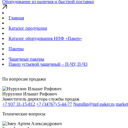
Оборудование из наличия и быстрой поставки
Главная
Каталог продукции
Каталог оборудования НПФ «Пакер»
Пакеры
Чашечные пакеры
Пакер устьевой чашечный – П-ЧУ, П-Ч3
По вопросам продажи
Нуруллин Ильшат Рифович
Заместитель директора службы продаж
+7 937 31-15-812
+7 (34767) 5-44-77
Nurullin@npf-paker.ru
market
Технические вопросы