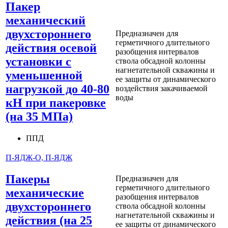
Пакер
механический
двухстороннего
Предназначен для
герметичного длительного
действия осевой
разобщения интервалов
установки с
ствола обсадной колонны
нагнетательной скважины и
уменьшенной
ее защиты от динамического
нагрузкой до 40‑80
воздействия закачиваемой
воды
кН при пакеровке
(на 35 МПа)
ППД
П-ЯДЖ-О, П-ЯДЖ
Пакеры
Предназначен для
герметичного длительного
механические
разобщения интервалов
двухстороннего
ствола обсадной колонны
нагнетательной скважины и
действия (на 25
ее защиты от динамического