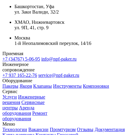
Башкортостан, Уфа
ул. Заки Валиди, 32/2
ХМАО, Нижневартовск
ул. 9П, 41, стр. 9
Москва
1-й Неопалимовский переулок, 14/16
Приемная
+7 (34767) 5-06-95
info@npf-paker.ru
Инженерное
сопровождение
+7 937 165-22-76
service@npf-paker.ru
Оборудование
Пакеры
Якоря
Клапаны
Инструменты
Компоновки
Сервис
Услуги
Инженерные
решения
Сервисные
центры
Аренда
оборудования
Ремонт
оборудования
Меню
Технологии
Вакансии
Промтуризм
Отзывы
Документация
Карта партнера
Контакты
Глоссарий