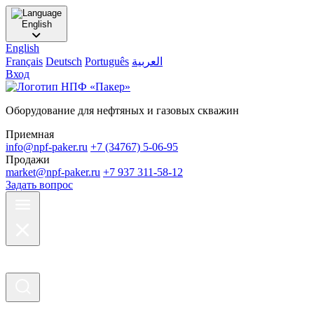
English
English
Français
Deutsch
Português
العربية
Вход
Оборудование для нефтяных и газовых скважин
Приемная
info@npf-paker.ru
+7 (34767) 5-06-95
Продажи
market@npf-paker.ru
+7 937 311-58-12
Задать вопрос