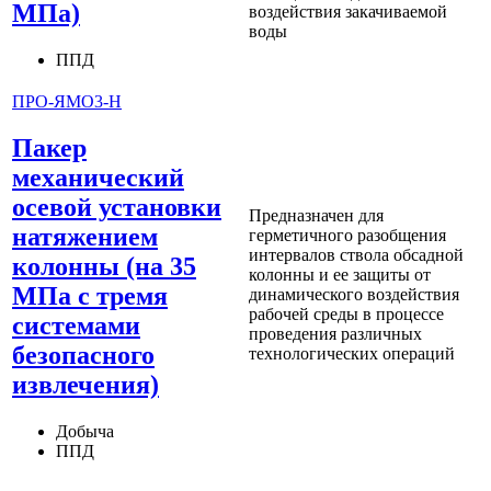
МПа)
воздействия закачиваемой
воды
ППД
ПРО-ЯМО3-Н
Пакер
механический
осевой установки
Предназначен для
натяжением
герметичного разобщения
интервалов ствола обсадной
колонны (на 35
колонны и ее защиты от
МПа с тремя
динамического воздействия
рабочей среды в процессе
системами
проведения различных
безопасного
технологических операций
извлечения)
Добыча
ППД