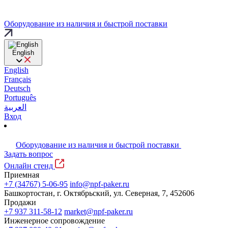
Оборудование из наличия и быстрой поставки
English
English
Français
Deutsch
Português
العربية
Вход
Оборудование из наличия и быстрой поставки
Задать вопрос
Онлайн стенд
Приемная
+7 (34767) 5-06-95
info@npf-paker.ru
Башкортостан, г. Октябрьский, ул. Северная, 7, 452606
Продажи
+7 937 311-58-12
market@npf-paker.ru
Инженерное сопровождение