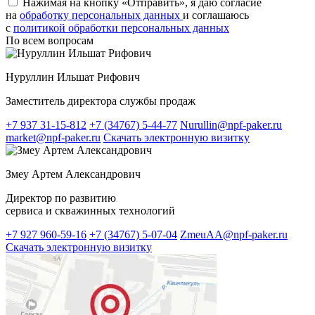
Нажимая на кнопку «Отправить», я даю согласие
на
обработку персональных данных
и соглашаюсь
c
политикой обработки персональных данных
По всем вопросам
Нуруллин Ильшат Рифович
Заместитель директора службы продаж
+7 937 31-15-812
+7 (34767) 5-44-77
Nurullin@npf-paker.ru
market@npf-paker.ru
Скачать электронную визитку
Змеу Артем Александрович
Директор по развитию
сервиса и скважинных технологий
+7 927 960-59-16
+7 (34767) 5-07-04
ZmeuAA@npf-paker.ru
Скачать электронную визитку