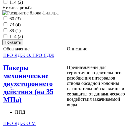
114
(2)
Нижняя резьба
60
(3)
73
(4)
89
(1)
114
(2)
Обозначение
Описание
ПРО-ЯДЖ-О, ПРО-ЯДЖ
Пакеры
Предназначены для
герметичного длительного
механические
разобщения интервалов
двухстороннего
ствола обсадной колонны
нагнетательной скважины и
действия (на 35
ее защиты от динамического
МПа)
воздействия закачиваемой
воды
ППД
ПРО-ЯДЖ-О-М