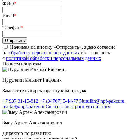
ФИО
*
Email
*
Телефон
*
Нажимая на кнопку «Отправить», я даю согласие
на
обработку персональных данных
и соглашаюсь
c
политикой обработки персональных данных
По всем вопросам
Нуруллин Ильшат Рифович
Заместитель директора службы продаж
+7 937 31-15-812
+7 (34767) 5-44-77
Nurullin@npf-paker.ru
market@npf-paker.ru
Скачать электронную визитку
Змеу Артем Александрович
Директор по развитию
сервиса и скважинных технологий