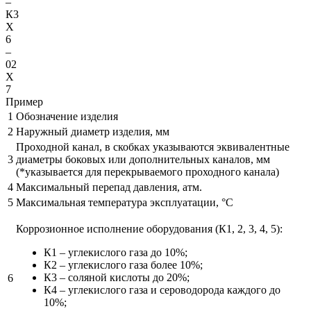
–
К3
X
6
–
02
X
7
Пример
1
Обозначение изделия
2
Наружный диаметр изделия, мм
Проходной канал, в скобках указываются эквивалентные
3
диаметры боковых или дополнительных каналов, мм
(*указывается для перекрываемого проходного канала)
4
Максимальный перепад давления, атм.
5
Максимальная температура эксплуатации, °С
Коррозионное исполнение оборудования (К1, 2, 3, 4, 5):
К1 – углекислого газа до 10%;
К2 – углекислого газа более 10%;
К3 – соляной кислоты до 20%;
6
К4 – углекислого газа и сероводорода каждого до
10%;