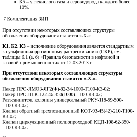
К5 – углекислого газа и сероводорода каждого более
10%.
7
Комплектация ЗИП
При отсутствии некоторых составляющих структуры
обозначения оборудования ставится «-Х-».
К1, К2, К3
– исполнение оборудования является стандартным
к сульфидно-коррозионному растрескиванию (СКР), см.
таблицы 6.1 (а, б) «Правила безопасности в нефтяной и
газовой промышленности» от 12.03.2013 г.
При отсутствии некоторых составляющих структуры
обозначения оборудования ставится «-Х-».
Пакер ПРО-ЯМО3-ЯГ2(Ф)-82-34-1000-Т100-К3-02;
Пакер ПРО-Ш-К-122-46-350(1000)-Т100-КЗ-02;
Разъединитель колонны универсальный РКУ-118-59-500-
Т100-К3-02;
Клапан обратный трехпозиционный КОТ-93-45(42)-210-Т100-
К3-02;
Клапан циркуляционный полнопроходной КЦП-108-62-350-
Т100-К3-02.