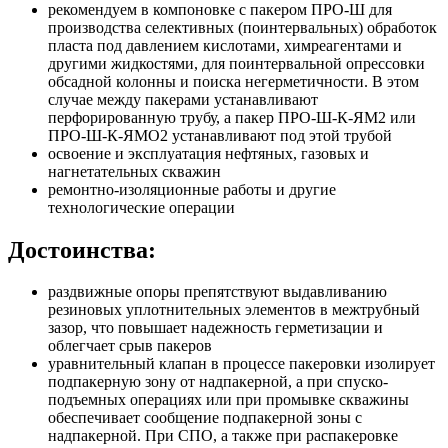
рекомендуем в компоновке с пакером ПРО-Ш для
производства селективных (поинтервальных) обработок
пласта под давлением кислотами, химреагентами и
другими жидкостями, для поинтервальной опрессовки
обсадной колонны и поиска негерметичности. В этом
случае между пакерами устанавливают
перфорированную трубу, а пакер ПРО-Ш-К-ЯМ2 или
ПРО-Ш-К-ЯМО2 устанавливают под этой трубой
освоение и эксплуатация нефтяных, газовых и
нагнетательных скважин
ремонтно-изоляционные работы и другие
технологические операции
Достоинства:
раздвижные опоры препятствуют выдавливанию
резиновых уплотнительных элементов в межтрубный
зазор, что повышает надежность герметизации и
облегчает срыв пакеров
уравнительный клапан в процессе пакеровки изолирует
подпакерную зону от надпакерной, а при спуско-
подъемных операциях или при промывке скважины
обеспечивает сообщение подпакерной зоны с
надпакерной. При СПО, а также при распакеровке