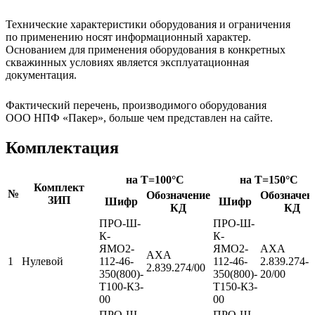
Технические характеристики оборудования и ограничения
по применению носят информационный характер.
Основанием для применения оборудования в конкретных
скважинных условиях является эксплуатационная
документация.
Фактический перечень, производимого оборудования
ООО НПФ «Пакер», больше чем представлен на сайте.
Комплектация
на T=100°C
на T=150°C
Комплект
№
Обозначение
Обозначен
ЗИП
Шифр
Шифр
КД
КД
ПРО-Ш-
ПРО-Ш-
К-
К-
ЯМО2-
ЯМО2-
АХА
АХА
1
Нулевой
112-46-
112-46-
2.839.274-
2.839.274/00
350(800)-
350(800)-
20/00
Т100-К3-
Т150-К3-
00
00
ПРО-Ш-
ПРО-Ш-