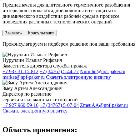
Предназначены для длительного герметичного разобщения
интервалов ствола обсадной колонны и ее защиты от
динамического воздействия рабочей среды в процессе
проведения различных технологических операций
Заказать
Консультация
Проконсультируем и подберем решение под ваши требования
Нуруллин Ильшат Рифович
Заместитель директора службы продаж
+7 937 31-15-812
+7 (34767) 5-44-77
Nurullin@npf-paker.ru
market@npf-paker.ru
Скачать электронную визитку
Змеу Артем Александрович
Директор по развитию
сервиса и скважинных технологий
+7 927 960-59-16
+7 (34767) 5-07-04
ZmeuAA@npf-paker.ru
Скачать электронную визитку
Область применения: