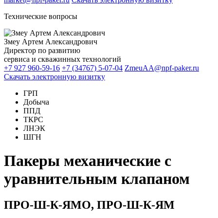
Технические вопросы
Змеу Артем Александрович
Директор по развитию
сервиса и скважинных технологий
+7 927 960-59-16
+7 (34767) 5-07-04
ZmeuAA@npf-paker.ru
Скачать электронную визитку
ГРП
Добыча
ППД
ТКРС
ЛНЭК
ШГН
Пакеры механические с
уравнительным клапаном
ПРО-Ш-К-ЯМО, ПРО-Ш-К-ЯМ