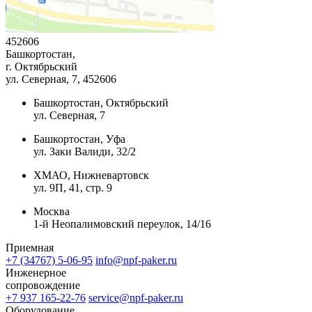
452606
Башкортостан,
г. Октябрьский
ул. Северная, 7
, 452606
Башкортостан, Октябрьский
ул. Северная, 7
Башкортостан, Уфа
ул. Заки Валиди, 32/2
ХМАО, Нижневартовск
ул. 9П, 41, стр. 9
Москва
1-й Неопалимовский переулок, 14/16
Приемная
+7 (34767) 5-06-95
info@npf-paker.ru
Инженерное
сопровождение
+7 937 165-22-76
service@npf-paker.ru
Оборудование