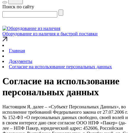
Поиск по сайту
Оборудование из наличия и быстрой поставки
Главная
Документы
Согласие на использование персональных данных
Согласие на использование
персональных данных
На­сто­я­щим Я, да­лее – «Субъ­ект Пер­со­наль­ных Дан­ных», во
ис­пол­не­ние тре­бо­ва­ний Фе­де­раль­но­го за­ко­на от 27.07.2006 г.
№ 152-ФЗ «О пер­со­наль­ных дан­ных сво­бод­но, сво­ей во­лей и
в сво­ем ин­те­ре­се даю свое со­гла­сие ООО НПФ «Па­кер» (да­
лее – НПФ Па­кер, юри­ди­чес­кий ад­рес: 452606, Рос­сий­ская