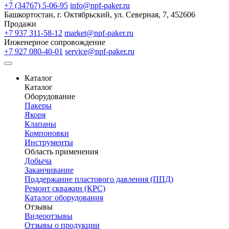
+7 (34767) 5-06-95
info@npf-paker.ru
Башкортостан, г. Октябрьский, ул. Северная, 7, 452606
Продажи
+7 937 311-58-12
market@npf-paker.ru
Инженерное сопровождение
+7 927 080-40-01
service@npf-paker.ru
Каталог
Каталог
Оборудование
Пакеры
Якоря
Клапаны
Компоновки
Инструменты
Область применения
Добыча
Заканчивание
Поддержание пластового давления (ППД)
Ремонт скважин (КРС)
Каталог оборудования
Отзывы
Видеоотзывы
Отзывы о продукции