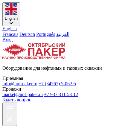
English
English
Français
Deutsch
Português
العربية
Вход
Оборудование для нефтяных и газовых скважин
Приемная
info@npf-paker.ru
+7 (34767) 5-06-95
Продажи
market@npf-paker.ru
+7 937 311-58-12
Задать вопрос