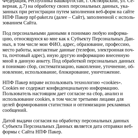
Фе­де­ра­ция, Рес­пуб­ли­ка Баш­кор­тос­тан, г. Ок­тябрьс­кий, ул. Се­
вер­ная, д.7) на об­ра­бот­ку сво­их пер­со­наль­ных дан­ных, ука­
зан­ных при ре­гист­ра­ции пу­тем за­пол­не­ния веб-фор­м на сай­те
НПФ Па­кер npf-paker.ru (да­лее – Сайт), за­пол­нен­ной с ис­поль­
зо­ва­ни­ем Сай­та.
Под пер­со­наль­ны­ми дан­ны­ми я по­ни­маю лю­бую ин­фор­ма­
цию, от­но­ся­щу­ю­ся ко мне как к Субъ­ек­ту Пер­со­наль­ных Дан­
ных, в том чис­ле мои ФИО, ад­рес, об­ра­зо­ва­ние, про­фес­сию,
мес­то ра­бо­ты, кон­такт­ные дан­ные (те­ле­фон, элек­трон­ная поч­
та, поч­то­вый ад­рес), иную дру­гую ин­фор­ма­цию внесенную
мной в данную анкету. Под об­ра­бот­кой пер­со­наль­ных дан­ных
я по­ни­маю сбор, сис­те­ма­ти­за­цию, на­коп­ле­ние, уточ­не­ние, об­
нов­ле­ние, ис­поль­зо­ва­ние, бло­ки­ро­ва­ние, унич­то­же­ние.
НПФ Па­кер вправе использовать технологию «cookies».
Cookies не содержат конфиденциальную информацию.
Пользователь настоящим дает согласие на сбор, анализ и
использование cookies, в том числе третьими лицами для
целей формирования статистики и оптимизации рекламных
сообщений.
Да­той вы­да­чи со­гла­сия на об­ра­бот­ку пер­со­наль­ных дан­ных
Субъ­ек­та Пер­со­наль­ных Дан­ных яв­ля­ет­ся да­та от­прав­ки веб-
фор­мы с Сай­та НПФ Па­кер.