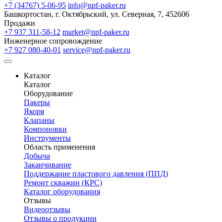
+7 (34767) 5-06-95
info@npf-paker.ru
Башкортостан, г. Октябрьский, ул. Северная, 7, 452606
Продажи
+7 937 311-58-12
market@npf-paker.ru
Инженерное сопровождение
+7 927 080-40-01
service@npf-paker.ru
Каталог
Каталог
Оборудование
Пакеры
Якоря
Клапаны
Компоновки
Инструменты
Область применения
Добыча
Заканчивание
Поддержание пластового давления (ППД)
Ремонт скважин (КРС)
Каталог оборудования
Отзывы
Видеоотзывы
Отзывы о продукции