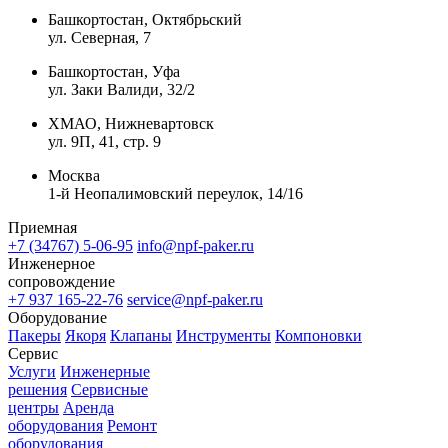
Башкортостан, Октябрьский
ул. Северная, 7
Башкортостан, Уфа
ул. Заки Валиди, 32/2
ХМАО, Нижневартовск
ул. 9П, 41, стр. 9
Москва
1-й Неопалимовский переулок, 14/16
Приемная
+7 (34767) 5-06-95
info@npf-paker.ru
Инженерное
сопровождение
+7 937 165-22-76
service@npf-paker.ru
Оборудование
Пакеры
Якоря
Клапаны
Инструменты
Компоновки
Сервис
Услуги
Инженерные
решения
Сервисные
центры
Аренда
оборудования
Ремонт
оборудования