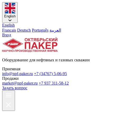
English
English
Français
Deutsch
Português
العربية
Вход
Оборудование для нефтяных и газовых скважин
Приемная
info@npf-paker.ru
+7 (34767) 5-06-95
Продажи
market@npf-paker.ru
+7 937 311-58-12
Задать вопрос