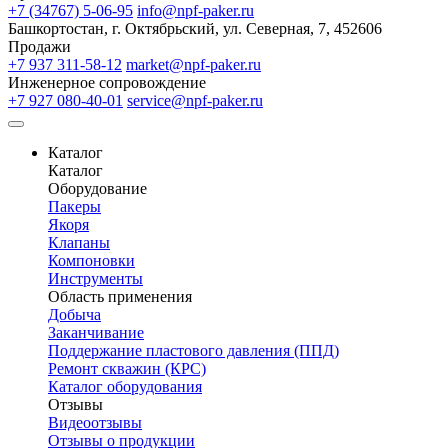
+7 (34767) 5-06-95
info@npf-paker.ru
Башкортостан, г. Октябрьский, ул. Северная, 7, 452606
Продажи
+7 937 311-58-12
market@npf-paker.ru
Инженерное сопровождение
+7 927 080-40-01
service@npf-paker.ru
Каталог
Каталог
Оборудование
Пакеры
Якоря
Клапаны
Компоновки
Инструменты
Область применения
Добыча
Заканчивание
Поддержание пластового давления (ППД)
Ремонт скважин (КРС)
Каталог оборудования
Отзывы
Видеоотзывы
Отзывы о продукции