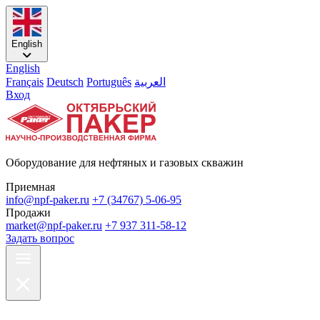
English
English
Français
Deutsch
Português
العربية
Вход
Оборудование для нефтяных и газовых скважин
Приемная
info@npf-paker.ru
+7 (34767) 5-06-95
Продажи
market@npf-paker.ru
+7 937 311-58-12
Задать вопрос