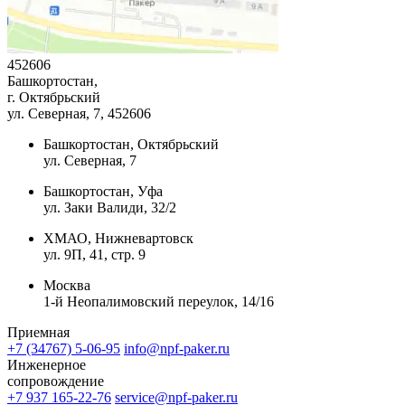
452606
Башкортостан,
г. Октябрьский
ул. Северная, 7
, 452606
Башкортостан, Октябрьский
ул. Северная, 7
Башкортостан, Уфа
ул. Заки Валиди, 32/2
ХМАО, Нижневартовск
ул. 9П, 41, стр. 9
Москва
1-й Неопалимовский переулок, 14/16
Приемная
+7 (34767) 5-06-95
info@npf-paker.ru
Инженерное
сопровождение
+7 937 165-22-76
service@npf-paker.ru