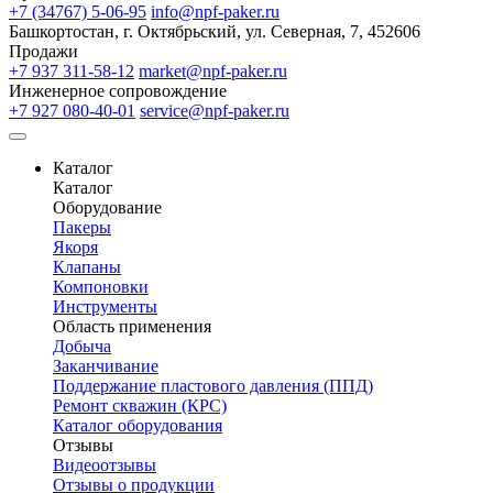
+7 (34767) 5-06-95
info@npf-paker.ru
Башкортостан, г. Октябрьский, ул. Северная, 7, 452606
Продажи
+7 937 311-58-12
market@npf-paker.ru
Инженерное сопровождение
+7 927 080-40-01
service@npf-paker.ru
Каталог
Каталог
Оборудование
Пакеры
Якоря
Клапаны
Компоновки
Инструменты
Область применения
Добыча
Заканчивание
Поддержание пластового давления (ППД)
Ремонт скважин (КРС)
Каталог оборудования
Отзывы
Видеоотзывы
Отзывы о продукции