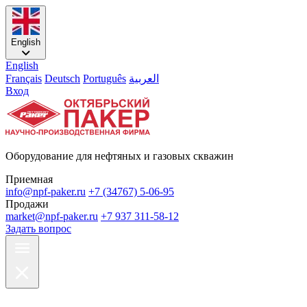
English
English
Français
Deutsch
Português
العربية
Вход
Оборудование для нефтяных и газовых скважин
Приемная
info@npf-paker.ru
+7 (34767) 5-06-95
Продажи
market@npf-paker.ru
+7 937 311-58-12
Задать вопрос