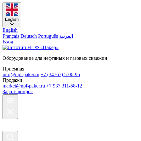
English
English
Français
Deutsch
Português
العربية
Вход
Оборудование для нефтяных и газовых скважин
Приемная
info@npf-paker.ru
+7 (34767) 5-06-95
Продажи
market@npf-paker.ru
+7 937 311-58-12
Задать вопрос