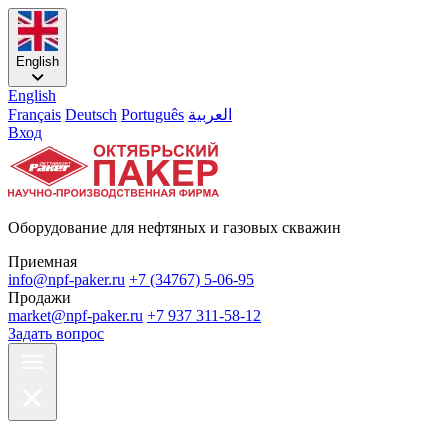
English
English
Français
Deutsch
Português
العربية
Вход
Оборудование для нефтяных и газовых скважин
Приемная
info@npf-paker.ru
+7 (34767) 5-06-95
Продажи
market@npf-paker.ru
+7 937 311-58-12
Задать вопрос