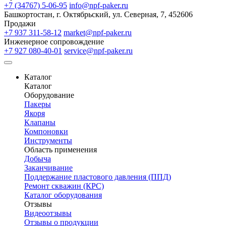
+7 (34767) 5-06-95
info@npf-paker.ru
Башкортостан, г. Октябрьский, ул. Северная, 7, 452606
Продажи
+7 937 311-58-12
market@npf-paker.ru
Инженерное сопровождение
+7 927 080-40-01
service@npf-paker.ru
Каталог
Каталог
Оборудование
Пакеры
Якоря
Клапаны
Компоновки
Инструменты
Область применения
Добыча
Заканчивание
Поддержание пластового давления (ППД)
Ремонт скважин (КРС)
Каталог оборудования
Отзывы
Видеоотзывы
Отзывы о продукции