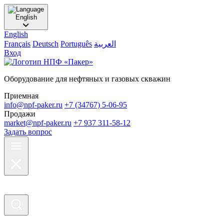
English
English
Français
Deutsch
Português
العربية
Вход
Оборудование для нефтяных и газовых скважин
Приемная
info@npf-paker.ru
+7 (34767) 5-06-95
Продажи
market@npf-paker.ru
+7 937 311-58-12
Задать вопрос