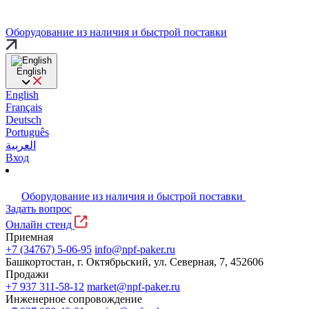
Оборудование из наличия и быстрой поставки
English
English
Français
Deutsch
Português
العربية
Вход
Оборудование из наличия и быстрой поставки
Задать вопрос
Онлайн стенд
Приемная
+7 (34767) 5-06-95
info@npf-paker.ru
Башкортостан, г. Октябрьский, ул. Северная, 7, 452606
Продажи
+7 937 311-58-12
market@npf-paker.ru
Инженерное сопровождение