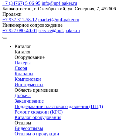
+7 (34767) 5-06-95
info@npf-paker.ru
Башкортостан, г. Октябрьский, ул. Северная, 7, 452606
Продажи
+7 937 311-58-12
market@npf-paker.ru
Инженерное сопровождение
+7 927 080-40-01
service@npf-paker.ru
Каталог
Каталог
Оборудование
Пакеры
Якоря
Клапаны
Компоновки
Инструменты
Область применения
Добыча
Заканчивание
Поддержание пластового давления (ППД)
Ремонт скважин (КРС)
Каталог оборудования
Отзывы
Видеоотзывы
Отзывы о продукции