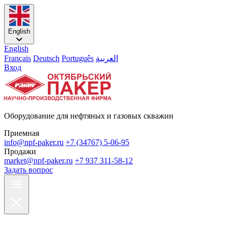
English
English
Français
Deutsch
Português
العربية
Вход
Оборудование для нефтяных и газовых скважин
Приемная
info@npf-paker.ru
+7 (34767) 5-06-95
Продажи
market@npf-paker.ru
+7 937 311-58-12
Задать вопрос