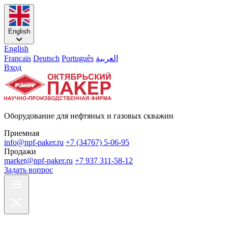
English
English
Français
Deutsch
Português
العربية
Вход
Оборудование для нефтяных и газовых скважин
Приемная
info@npf-paker.ru
+7 (34767) 5-06-95
Продажи
market@npf-paker.ru
+7 937 311-58-12
Задать вопрос