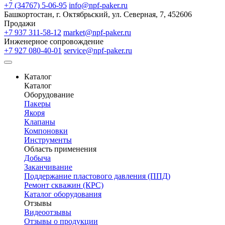
+7 (34767) 5-06-95
info@npf-paker.ru
Башкортостан, г. Октябрьский, ул. Северная, 7, 452606
Продажи
+7 937 311-58-12
market@npf-paker.ru
Инженерное сопровождение
+7 927 080-40-01
service@npf-paker.ru
Каталог
Каталог
Оборудование
Пакеры
Якоря
Клапаны
Компоновки
Инструменты
Область применения
Добыча
Заканчивание
Поддержание пластового давления (ППД)
Ремонт скважин (КРС)
Каталог оборудования
Отзывы
Видеоотзывы
Отзывы о продукции