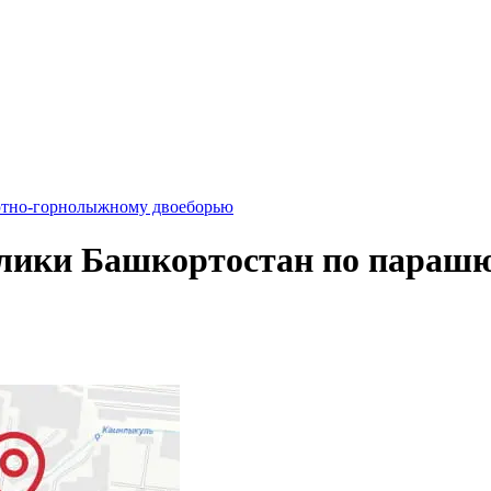
ютно-горнолыжному двоеборью
лики Башкортостан по параш