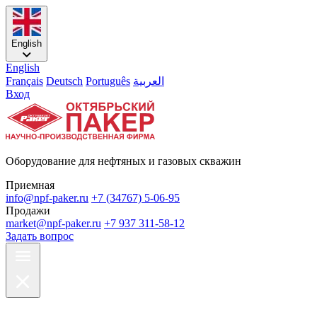
English
English
Français
Deutsch
Português
العربية
Вход
Оборудование для нефтяных и газовых скважин
Приемная
info@npf-paker.ru
+7 (34767) 5-06-95
Продажи
market@npf-paker.ru
+7 937 311-58-12
Задать вопрос