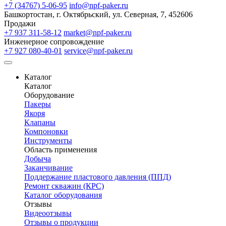
+7 (34767) 5-06-95
info@npf-paker.ru
Башкортостан, г. Октябрьский, ул. Северная, 7, 452606
Продажи
+7 937 311-58-12
market@npf-paker.ru
Инженерное сопровождение
+7 927 080-40-01
service@npf-paker.ru
Каталог
Каталог
Оборудование
Пакеры
Якоря
Клапаны
Компоновки
Инструменты
Область применения
Добыча
Заканчивание
Поддержание пластового давления (ППД)
Ремонт скважин (КРС)
Каталог оборудования
Отзывы
Видеоотзывы
Отзывы о продукции