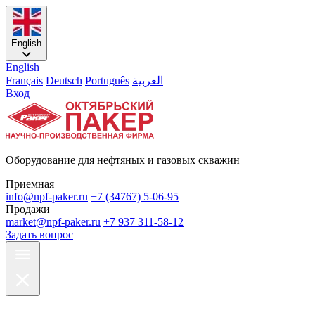
English
English
Français
Deutsch
Português
العربية
Вход
Оборудование для нефтяных и газовых скважин
Приемная
info@npf-paker.ru
+7 (34767) 5-06-95
Продажи
market@npf-paker.ru
+7 937 311-58-12
Задать вопрос