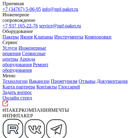
Приемная
+7 (34767) 5-06-95
info@npf-paker.ru
Инженерное
сопровождение
+7 937 165-22-76
service@npf-paker.ru
Оборудование
Пакеры
Якоря
Клапаны
Инструменты
Компоновки
Сервис
Услуги
Инженерные
решения
Сервисные
центры
Аренда
оборудования
Ремонт
оборудования
Меню
Технологии
Вакансии
Промтуризм
Отзывы
Документация
Карта партнера
Контакты
Глоссарий
Задать вопрос
Онлайн стенд
#ПАКЕРКОМПАНИЯМЕЧТЫ
#НПФПАКЕР