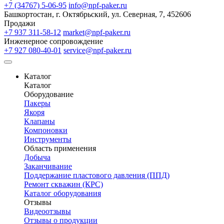
+7 (34767) 5-06-95
info@npf-paker.ru
Башкортостан, г. Октябрьский, ул. Северная, 7, 452606
Продажи
+7 937 311-58-12
market@npf-paker.ru
Инженерное сопровождение
+7 927 080-40-01
service@npf-paker.ru
Каталог
Каталог
Оборудование
Пакеры
Якоря
Клапаны
Компоновки
Инструменты
Область применения
Добыча
Заканчивание
Поддержание пластового давления (ППД)
Ремонт скважин (КРС)
Каталог оборудования
Отзывы
Видеоотзывы
Отзывы о продукции