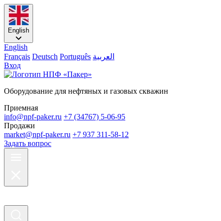
English
English
Français
Deutsch
Português
العربية
Вход
Оборудование для нефтяных и газовых скважин
Приемная
info@npf-paker.ru
+7 (34767) 5-06-95
Продажи
market@npf-paker.ru
+7 937 311-58-12
Задать вопрос