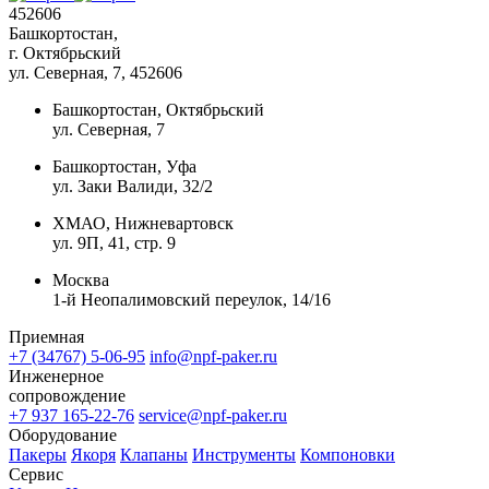
452606
Башкортостан,
г. Октябрьский
ул. Северная, 7
, 452606
Башкортостан, Октябрьский
ул. Северная, 7
Башкортостан, Уфа
ул. Заки Валиди, 32/2
ХМАО, Нижневартовск
ул. 9П, 41, стр. 9
Москва
1-й Неопалимовский переулок, 14/16
Приемная
+7 (34767) 5-06-95
info@npf-paker.ru
Инженерное
сопровождение
+7 937 165-22-76
service@npf-paker.ru
Оборудование
Пакеры
Якоря
Клапаны
Инструменты
Компоновки
Сервис