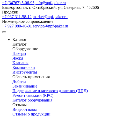
+7 (34767) 5-06-95
info@npf-paker.ru
Башкортостан, г. Октябрьский, ул. Северная, 7, 452606
Продажи
+7 937 311-58-12
market@npf-paker.ru
Инженерное сопровождение
+7 927 080-40-01
service@npf-paker.ru
Каталог
Каталог
Оборудование
Пакеры
Якоря
Клапаны
Компоновки
Инструменты
Область применения
Добыча
Заканчивание
Поддержание пластового давления (ППД)
Ремонт скважин (КРС)
Каталог оборудования
Отзывы
Видеоотзывы
Отзывы о продукции