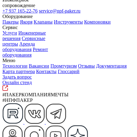
сопровождение
+7 937 165-22-76
service@npf-paker.ru
Оборудование
Пакеры
Якоря
Клапаны
Инструменты
Компоновки
Сервис
Услуги
Инженерные
решения
Сервисные
центры
Аренда
оборудования
Ремонт
оборудования
Меню
Технологии
Вакансии
Промтуризм
Отзывы
Документация
Карта партнера
Контакты
Глоссарий
Задать вопрос
Онлайн стенд
#ПАКЕРКОМПАНИЯМЕЧТЫ
#НПФПАКЕР