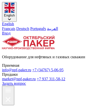
English
English
Français
Deutsch
Português
العربية
Вход
Оборудование для нефтяных и газовых скважин
Приемная
info@npf-paker.ru
+7 (34767) 5-06-95
Продажи
market@npf-paker.ru
+7 937 311-58-12
Задать вопрос