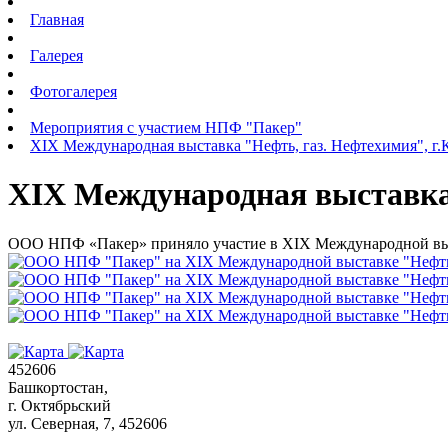
Главная
Галерея
Фотогалерея
Мероприятия с участием НПФ "Пакер"
XIХ Международная выставка "Нефть, газ. Нефтехимия", г.
XIХ Международная выставка 
ООО НПФ «Пакер» приняло участие в XIХ Международной выста
452606
Башкортостан,
г. Октябрьский
ул. Северная, 7
, 452606