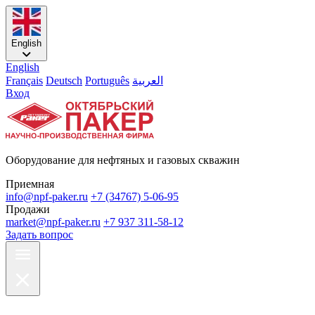
English
English
Français
Deutsch
Português
العربية
Вход
Оборудование для нефтяных и газовых скважин
Приемная
info@npf-paker.ru
+7 (34767) 5-06-95
Продажи
market@npf-paker.ru
+7 937 311-58-12
Задать вопрос