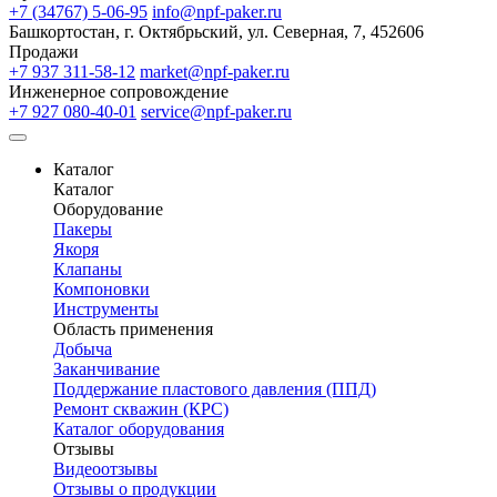
+7 (34767) 5-06-95
info@npf-paker.ru
Башкортостан, г. Октябрьский, ул. Северная, 7, 452606
Продажи
+7 937 311-58-12
market@npf-paker.ru
Инженерное сопровождение
+7 927 080-40-01
service@npf-paker.ru
Каталог
Каталог
Оборудование
Пакеры
Якоря
Клапаны
Компоновки
Инструменты
Область применения
Добыча
Заканчивание
Поддержание пластового давления (ППД)
Ремонт скважин (КРС)
Каталог оборудования
Отзывы
Видеоотзывы
Отзывы о продукции