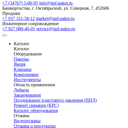
+7 (34767) 5-06-95
info@npf-paker.ru
Башкортостан, г. Октябрьский, ул. Северная, 7, 452606
Продажи
+7 937 311-58-12
market@npf-paker.ru
Инженерное сопровождение
+7 927 080-40-01
service@npf-paker.ru
Каталог
Каталог
Оборудование
Пакеры
Якоря
Клапаны
Компоновки
Инструменты
Область применения
Добыча
Заканчивание
Поддержание пластового давления (ППД)
Ремонт скважин (КРС)
Каталог оборудования
Отзывы
Видеоотзывы
Отзывы о продукции