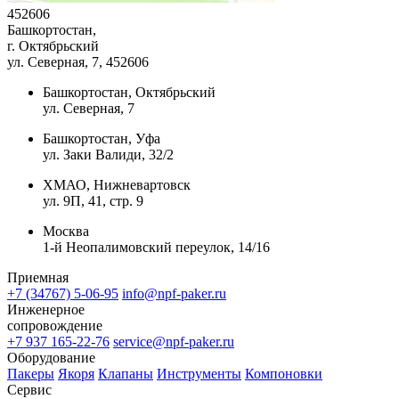
452606
Башкортостан,
г. Октябрьский
ул. Северная, 7
, 452606
Башкортостан, Октябрьский
ул. Северная, 7
Башкортостан, Уфа
ул. Заки Валиди, 32/2
ХМАО, Нижневартовск
ул. 9П, 41, стр. 9
Москва
1-й Неопалимовский переулок, 14/16
Приемная
+7 (34767) 5-06-95
info@npf-paker.ru
Инженерное
сопровождение
+7 937 165-22-76
service@npf-paker.ru
Оборудование
Пакеры
Якоря
Клапаны
Инструменты
Компоновки
Сервис