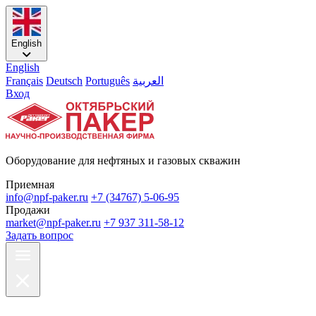
English
English
Français
Deutsch
Português
العربية
Вход
Оборудование для нефтяных и газовых скважин
Приемная
info@npf-paker.ru
+7 (34767) 5-06-95
Продажи
market@npf-paker.ru
+7 937 311-58-12
Задать вопрос