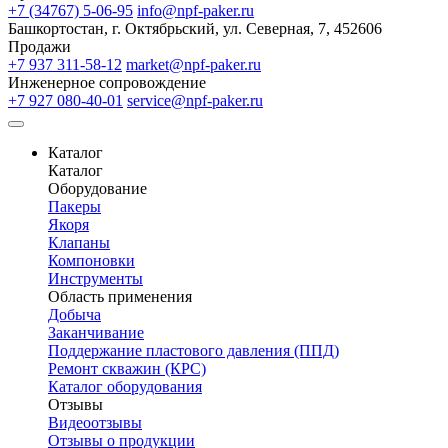
+7 (34767) 5-06-95
info@npf-paker.ru
Башкортостан, г. Октябрьский, ул. Северная, 7, 452606
Продажи
+7 937 311-58-12
market@npf-paker.ru
Инженерное сопровождение
+7 927 080-40-01
service@npf-paker.ru
Каталог
Каталог
Оборудование
Пакеры
Якоря
Клапаны
Компоновки
Инструменты
Область применения
Добыча
Заканчивание
Поддержание пластового давления (ППД)
Ремонт скважин (КРС)
Каталог оборудования
Отзывы
Видеоотзывы
Отзывы о продукции