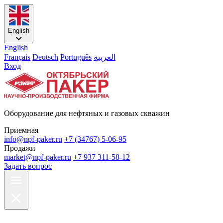
English
English
Français
Deutsch
Português
العربية
Вход
Оборудование для нефтяных и газовых скважин
Приемная
info@npf-paker.ru
+7 (34767) 5-06-95
Продажи
market@npf-paker.ru
+7 937 311-58-12
Задать вопрос