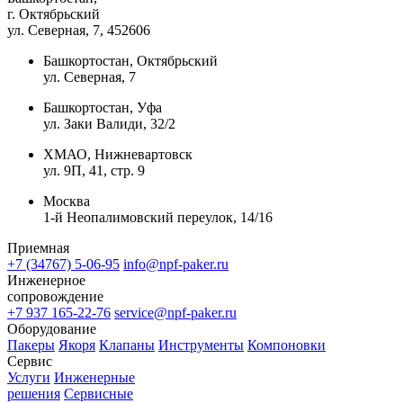
г. Октябрьский
ул. Северная, 7
, 452606
Башкортостан, Октябрьский
ул. Северная, 7
Башкортостан, Уфа
ул. Заки Валиди, 32/2
ХМАО, Нижневартовск
ул. 9П, 41, стр. 9
Москва
1-й Неопалимовский переулок, 14/16
Приемная
+7 (34767) 5-06-95
info@npf-paker.ru
Инженерное
сопровождение
+7 937 165-22-76
service@npf-paker.ru
Оборудование
Пакеры
Якоря
Клапаны
Инструменты
Компоновки
Сервис
Услуги
Инженерные
решения
Сервисные