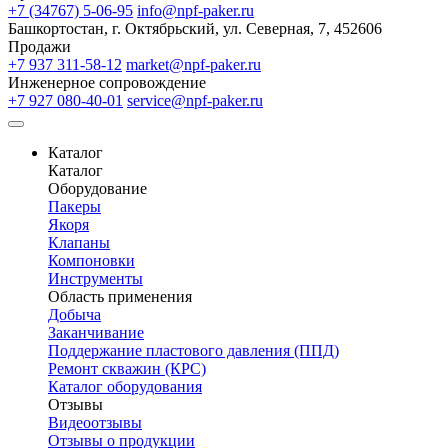
+7 (34767) 5-06-95
info@npf-paker.ru
Башкортостан, г. Октябрьский, ул. Северная, 7, 452606
Продажи
+7 937 311-58-12
market@npf-paker.ru
Инженерное сопровождение
+7 927 080-40-01
service@npf-paker.ru
Каталог
Каталог
Оборудование
Пакеры
Якоря
Клапаны
Компоновки
Инструменты
Область применения
Добыча
Заканчивание
Поддержание пластового давления (ППД)
Ремонт скважин (КРС)
Каталог оборудования
Отзывы
Видеоотзывы
Отзывы о продукции