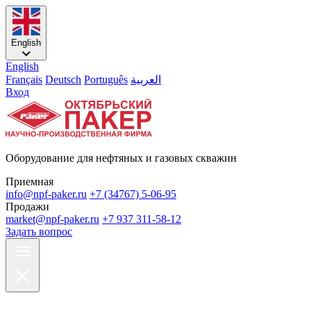
English
English
Français
Deutsch
Português
العربية
Вход
Оборудование для нефтяных и газовых скважин
Приемная
info@npf-paker.ru
+7 (34767) 5-06-95
Продажи
market@npf-paker.ru
+7 937 311-58-12
Задать вопрос