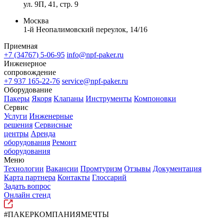
ул. 9П, 41, стр. 9
Москва
1-й Неопалимовский переулок, 14/16
Приемная
+7 (34767) 5-06-95
info@npf-paker.ru
Инженерное
сопровождение
+7 937 165-22-76
service@npf-paker.ru
Оборудование
Пакеры
Якоря
Клапаны
Инструменты
Компоновки
Сервис
Услуги
Инженерные
решения
Сервисные
центры
Аренда
оборудования
Ремонт
оборудования
Меню
Технологии
Вакансии
Промтуризм
Отзывы
Документация
Карта партнера
Контакты
Глоссарий
Задать вопрос
Онлайн стенд
#ПАКЕРКОМПАНИЯМЕЧТЫ