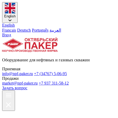
English
English
Français
Deutsch
Português
العربية
Вход
Оборудование для нефтяных и газовых скважин
Приемная
info@npf-paker.ru
+7 (34767) 5-06-95
Продажи
market@npf-paker.ru
+7 937 311-58-12
Задать вопрос