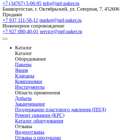
+7 (34767) 5-06-95
info@npf-paker.ru
Башкортостан, г. Октябрьский, ул. Северная, 7, 452606
Продажи
+7 937 311-58-12
market@npf-paker.ru
Инженерное сопровождение
+7 927 080-40-01
service@npf-paker.ru
Каталог
Каталог
Оборудование
Пакеры
Якоря
Клапаны
Компоновки
Инструменты
Область применения
Добыча
Заканчивание
Поддержание пластового давления (ППД)
Ремонт скважин (КРС)
Каталог оборудования
Отзывы
Видеоотзывы
Отзывы о продукции